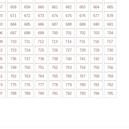
57
658
659
660
661
662
663
664
665
70
671
672
673
674
675
676
677
678
83
684
685
686
687
688
689
690
691
96
697
698
699
700
701
702
703
704
09
710
711
712
713
714
715
716
717
22
723
724
725
726
727
728
729
730
35
736
737
738
739
740
741
742
743
48
749
750
751
752
753
754
755
756
61
762
763
764
765
766
767
768
769
74
775
776
777
778
779
780
781
782
87
788
789
790
791
792
793
794
795