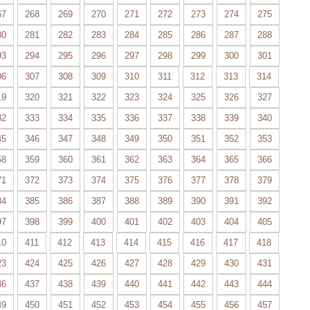
67
268
269
270
271
272
273
274
275
80
281
282
283
284
285
286
287
288
93
294
295
296
297
298
299
300
301
06
307
308
309
310
311
312
313
314
19
320
321
322
323
324
325
326
327
32
333
334
335
336
337
338
339
340
45
346
347
348
349
350
351
352
353
58
359
360
361
362
363
364
365
366
71
372
373
374
375
376
377
378
379
84
385
386
387
388
389
390
391
392
97
398
399
400
401
402
403
404
405
10
411
412
413
414
415
416
417
418
23
424
425
426
427
428
429
430
431
36
437
438
439
440
441
442
443
444
49
450
451
452
453
454
455
456
457