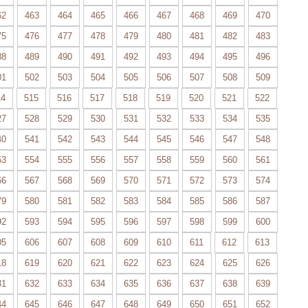
62
463
464
465
466
467
468
469
470
75
476
477
478
479
480
481
482
483
88
489
490
491
492
493
494
495
496
01
502
503
504
505
506
507
508
509
14
515
516
517
518
519
520
521
522
27
528
529
530
531
532
533
534
535
40
541
542
543
544
545
546
547
548
53
554
555
556
557
558
559
560
561
66
567
568
569
570
571
572
573
574
79
580
581
582
583
584
585
586
587
92
593
594
595
596
597
598
599
600
05
606
607
608
609
610
611
612
613
18
619
620
621
622
623
624
625
626
31
632
633
634
635
636
637
638
639
44
645
646
647
648
649
650
651
652