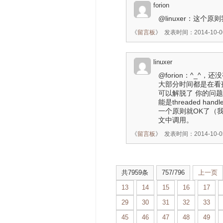
forion
@linuxer：这
《
留言板
》
发表时间：2014-10-06
linuxer
@forion：^_
大部分时间都是在看
可以解脱了 你的问
能是threaded 
一个原则就OK了（
文中调用。
《
留言板
》
发表时间：2014-10-05
共7959条
757/796
上一页
13
14
15
16
17
29
30
31
32
33
45
46
47
48
49