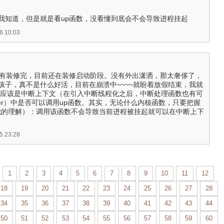
个原则我知道，但是就是看up函数，没看懂到底会不会导致进程挂起
 10:03
^，还没有装修完，目前还在装修启动阶段。没有外出潇洒，那太奢侈了，
孩子，真不是什么好活，目前在崩溃中~~~~就盼着放假结束，我就
题应该是中断上下文（在引入中断线程化之后，中断处理函数也有可
handler）中是否可以调用up函数。其实，无论什么内核函数，只要把握
我的理解）：调用该函数不会导致当前进程被挂起就可以在中断上下
 23:28
1
2
3
4
5
6
7
8
9
10
11
12
18
19
20
21
22
23
24
25
26
27
28
34
35
36
37
38
39
40
41
42
43
44
50
51
52
53
54
55
56
57
58
59
60