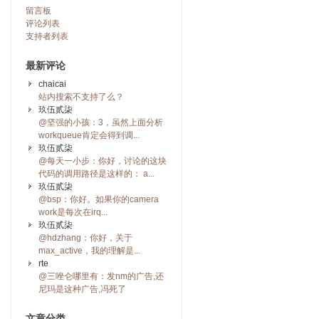
留言板
评论列表
支持者列表
最新评论
chaicai
站内搜索不支持了么？
玖伍贰柒
@坚强的小孩：3，虽然上面分析
workqueue肯定会得到调...
玖伍贰柒
@每天一小步：你好，讨论的这块
代码的调用路径是这样的： a...
玖伍贰柒
@bsp：你好。如果你的camera
work是每次在irq...
玖伍贰柒
@hdzhang：你好，关于
max_active，我的理解是...
rte
@三唑仑哪里有：发nm的广告,还
尼玛是这种广告,冯死了
文章分类