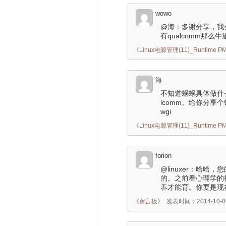
wowo
@海：多谢分享，我
有qualcomm那么牛
《
Linux电源管理(11)_Runtime
海
不知道蜗蜗具体做什么
lcomm。给你分享个链接，
wgi
《
Linux电源管理(11)_Runtime
forion
@linuxer：哈
的。之前看心理学的
养才能育。你要是现
《
留言板
》
发表时间：2014-10-06