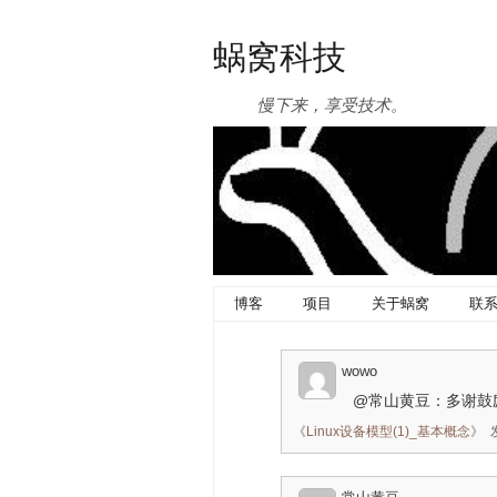
蜗窝科技
慢下来，享受技术。
博客
项目
关于蜗窝
联
wowo
@常山黄豆：多谢鼓
《
Linux设备模型(1)_基本概念
》