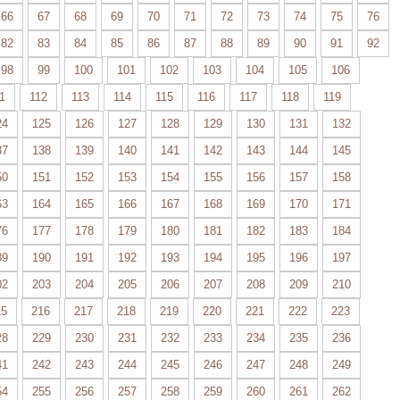
66
67
68
69
70
71
72
73
74
75
76
82
83
84
85
86
87
88
89
90
91
92
98
99
100
101
102
103
104
105
106
1
112
113
114
115
116
117
118
119
24
125
126
127
128
129
130
131
132
37
138
139
140
141
142
143
144
145
50
151
152
153
154
155
156
157
158
63
164
165
166
167
168
169
170
171
76
177
178
179
180
181
182
183
184
89
190
191
192
193
194
195
196
197
02
203
204
205
206
207
208
209
210
15
216
217
218
219
220
221
222
223
28
229
230
231
232
233
234
235
236
41
242
243
244
245
246
247
248
249
54
255
256
257
258
259
260
261
262