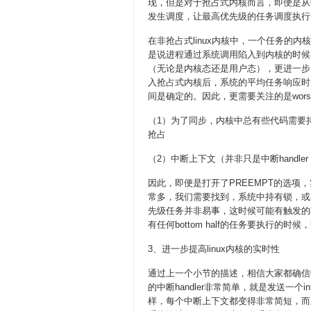
现，但是对于抢占式内核而言，即便是从
发生调度，让最高优先级的任务调度执行
在非抢占式linux内核中，一个任务的内核
是说进程通过系统调用陷入到内核的时候
（无论是内核态还是用户态），更进一步
入抢占式内核后，系统的平均任务响应时
间是确定的。因此，更需要关注的是worst-c
（1）为了同步，内核中总有些代码需要持有
抢占
（2）中断上下文（并非只是中断handler，还
因此，即便是打开了PREEMPT的选项
常多，我们需要找到，系统中持有锁，或
先级任务并非易事，这时候可能有触发的软中
有任何bottom half的任务要执行的
3、进一步提高linux内核的实时性
通过上一个小节的描述，相信大家都确信中
的中断handler非常简单，就是发送一个inte
样，每个中断上下文都变得非常简短，而