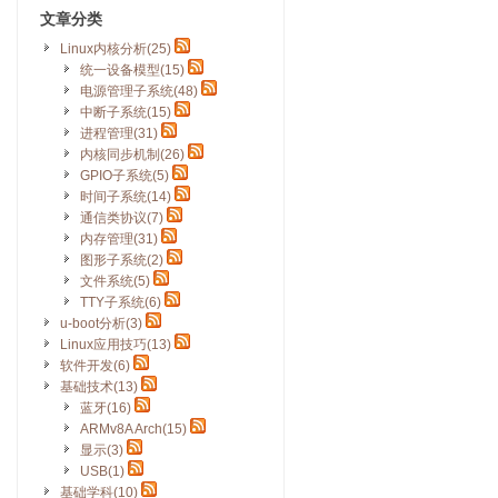
文章分类
Linux内核分析(25)
统一设备模型(15)
电源管理子系统(48)
中断子系统(15)
进程管理(31)
内核同步机制(26)
GPIO子系统(5)
时间子系统(14)
通信类协议(7)
内存管理(31)
图形子系统(2)
文件系统(5)
TTY子系统(6)
u-boot分析(3)
Linux应用技巧(13)
软件开发(6)
基础技术(13)
蓝牙(16)
ARMv8A Arch(15)
显示(3)
USB(1)
基础学科(10)