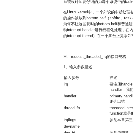
系统设计师要仔细的为每个系统中的tas
在Linux kernel中，一个外设的中断处理被
的操作被放到bottom half（softirq
为何不让这些耗时的bottom half和普通
动interrupt handler进行线
的interrupt thread）在一个舞台上竞争C
三、request_threaded_irq的接口规格
1、输入参数描述
输入参数
描述
irq
要注册hand
handler，我们称
handler
primary ha
则会出错
thread_fn
threaded 
function就是t
irqflags
参见本章第三
devname
dev_id
参见第四章，