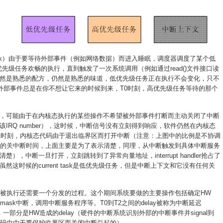
ock）由于要等待外部事件（例如网络数据）而进入睡眠，调度器调度了某个低
优先级任务欢畅的执行，直到触发了一次系统调用（例如通过read()文件接口读
然是熟悉的配方，仍然是熟悉的味道，低优先级任务正在执行不会变化，只不
 space。外部事件总是在你不想让它来的时候到来，T0时刻，高优先级任务等待的那个
，可能由于在内核态执行的某些操作不希望被外部事件打断而主动关闭了中断
该IRQ number），这时候，中断信号没有立刻得到响应，软件仍然在内核态
1时刻，内核态代码由于退出临界区而打开中断（注意：上图中的比例是不协调
会有那么长的关中断时间，上面主要是为了表示清楚，同理，从中断触发到具体中断服务
，中断一旦打开，立刻跳转到了异常向量地址，interrupt handler抢占了
这时候的current task是低优先级任务，但是中断上下文和它没有任何关
序被执行还需要一个分发的过程。这个期间系统要做的主要操作包括确定HW
r，ack或者mask中断，调用中断服务程序等。T0到T2之间的delay被称为中断延迟
括两部分，一部分是HW造成的delay（硬件的中断系统识别外部的中断事件并signal到
代码中由于要保护临界区而关闭中断引起的）。