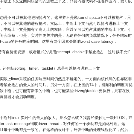
中断上下文返回内核空间的进程上下文，只要内核代码不在临界区内，就可以
。
态是不可以被其他进程抢占的。这里并不是说kernel space不可以被抢占，只
，不可以被其他的进程抢占。实际上，中断上下文当然可以抢占进程上下文
，中断上下文是拥有至高无上的权限，它甚至可以抢占其他的中断上下文。引
间会缩短，但是，实时性更关注的是：无论在任何的负载情况下，任务响应时
ase的任务响应时间。这里有两个因素会影响worst case latency：
自旋锁资源，或者显式的调用preempt_disable来禁止抢占，这时候不允许
包括softirq、timer、tasklet）总是可以抢占进程上下文
，实际上linux系统的任务响应时间仍然是不确定的。一方面内核代码的临界区非
者禁止抢占的最大的时间片。另外一方面，在上图的T4中，能顺利的调度高优
断，也可能有新来的中断，也可能某些driver的tasklet要执行，只有在没
时候，调度器才会启动调度。
断对linux 实时性的最大的敌人。那么怎么破？我曾经接触过一款RTOS，它
r-task message到该driver thread，对任何的一个驱动都是如此处理。这
且每个中断都是一致的。在这样的设计中，外设中断的处理线程化了，然后，