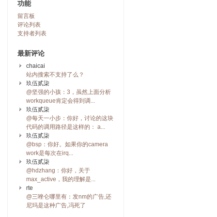
功能
留言板
评论列表
支持者列表
最新评论
chaicai
站内搜索不支持了么？
玖伍贰柒
@坚强的小孩：3，虽然上面分析
workqueue肯定会得到调...
玖伍贰柒
@每天一小步：你好，讨论的这块
代码的调用路径是这样的： a...
玖伍贰柒
@bsp：你好。如果你的camera
work是每次在irq...
玖伍贰柒
@hdzhang：你好，关于
max_active，我的理解是...
rte
@三唑仑哪里有：发nm的广告,还
尼玛是这种广告,冯死了