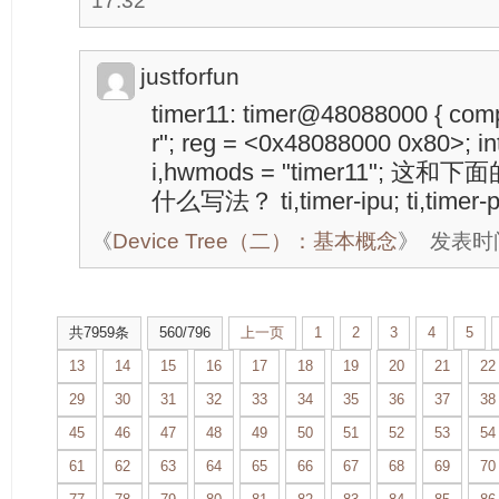
17:32
justforfun
timer11: timer@48088000 { comp
r"; reg = <0x48088000 0x80>; int
i,hwmods = "timer11";
什么写法？ ti,timer-ipu; ti,timer-p
《
Device Tree（二）：基本概念
》
发表时间：
共7959条
560/796
上一页
1
2
3
4
5
13
14
15
16
17
18
19
20
21
22
29
30
31
32
33
34
35
36
37
38
45
46
47
48
49
50
51
52
53
54
61
62
63
64
65
66
67
68
69
70