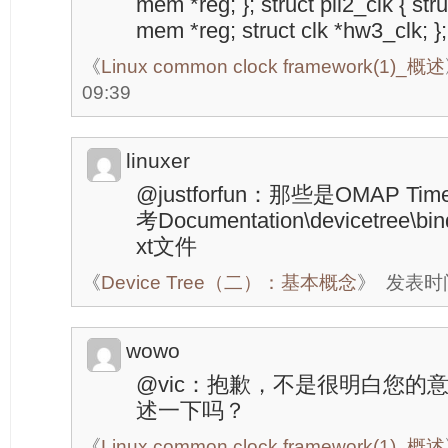
mem *reg; }; struct pll2_clk { st
mem *reg; struct clk *hw3_clk; };
《
Linux common clock framework(1)_概述
09:39
linuxer
@justforfun：那些是OMAP Tim
考Documentation\devicetree\bind
xt文件
《
Device Tree（二）：基本概念
》
发表时间：
wowo
@vic：抱歉，不是很明白您的
述一下吗？
《
Linux common clock framework(1)_概述