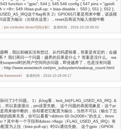
 543 function = "gpio"; 544 }; 545 546 config { 547 pins = "gpio6
h = <8>; 549 //bias-pull-up; + bias-disable； 550 }; 551 }; 552 };
SED_AS_IRQ这个flag有关 2）GPIO65只要是用来中断，该该模
IO65设置为输出（出错在这里），reset后再设为输入使能中断
n controller driver代码分析
》
发表时间：2016-10-28 09:33
个好问题啊，我以前确实没有想过。从代码逻辑看，答案是肯定的：会越
系？ 我们再问一个问题：越界的后果是什么？ 答案是没什么。 wa
为了解决suspend时的用户空间同步问题，即使越界了，也是没有问题
//www.wowotech.net/pm_subsystem/wakeup_count.html
s framework
》
发表时间：2016-10-28 09:17
问了2个问题。 1）从log看，test_bit(FLAG_USED_AS_IRQ, &
)这里为真，所以直接退出，pin设置失败。 这个问题的表面现象是：这个pi
q-gpio）是用来做中断的，你却要把它配置为输出，当然不可以（输出了怎
因果关系，你可以看看“<&tlmm 65 0x2008>;”的含义，tlmm
ller？其中有一个字段和&desc->flags（FLAG_USED_AS_IRQ）有
tive配置为上拉（bias-pull-up）时I2c通信失败。 这个gpio（GPIO6