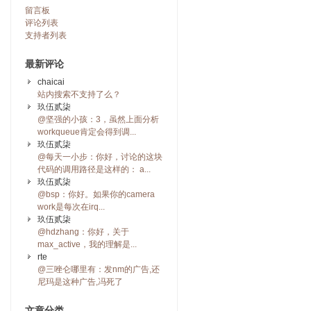
留言板
评论列表
支持者列表
最新评论
chaicai
站内搜索不支持了么？
玖伍贰柒
@坚强的小孩：3，虽然上面分析
workqueue肯定会得到调...
玖伍贰柒
@每天一小步：你好，讨论的这块
代码的调用路径是这样的： a...
玖伍贰柒
@bsp：你好。如果你的camera
work是每次在irq...
玖伍贰柒
@hdzhang：你好，关于
max_active，我的理解是...
rte
@三唑仑哪里有：发nm的广告,还
尼玛是这种广告,冯死了
文章分类