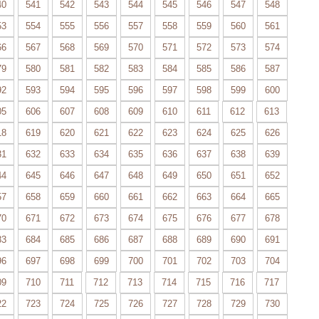
40
541
542
543
544
545
546
547
548
53
554
555
556
557
558
559
560
561
66
567
568
569
570
571
572
573
574
79
580
581
582
583
584
585
586
587
92
593
594
595
596
597
598
599
600
05
606
607
608
609
610
611
612
613
18
619
620
621
622
623
624
625
626
31
632
633
634
635
636
637
638
639
44
645
646
647
648
649
650
651
652
57
658
659
660
661
662
663
664
665
70
671
672
673
674
675
676
677
678
83
684
685
686
687
688
689
690
691
96
697
698
699
700
701
702
703
704
09
710
711
712
713
714
715
716
717
22
723
724
725
726
727
728
729
730