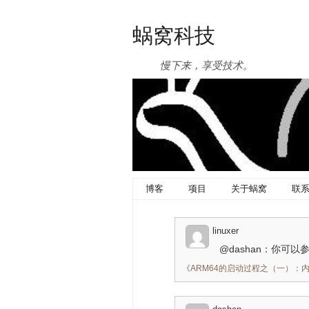
蜗窝科技
慢下来，享受技术。
博客
项目
关于蜗窝
联
linuxer
@dashan：你可以
《
ARM64的启动过程之（一）：