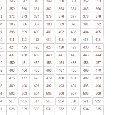
45
346
347
348
349
350
351
352
353
58
359
360
361
362
363
364
365
366
71
372
373
374
375
376
377
378
379
84
385
386
387
388
389
390
391
392
97
398
399
400
401
402
403
404
405
10
411
412
413
414
415
416
417
418
23
424
425
426
427
428
429
430
431
36
437
438
439
440
441
442
443
444
49
450
451
452
453
454
455
456
457
62
463
464
465
466
467
468
469
470
75
476
477
478
479
480
481
482
483
88
489
490
491
492
493
494
495
496
01
502
503
504
505
506
507
508
509
14
515
516
517
518
519
520
521
522
27
528
529
530
531
532
533
534
535