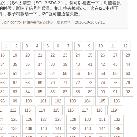
么的，我不太清楚（SCL？SDA？）。你可以检查一下，对照着原
时候，影响了信号的质量。把上拉去掉就ok。 这在I2C中很正
件，板子稍微动一下，I2C就可能通信失败。
n controller driver代码分析
》
发表时间：2016-10-28 09:11
1
2
3
4
5
6
7
8
9
10
11
12
18
19
20
21
22
23
24
25
26
27
28
34
35
36
37
38
39
40
41
42
43
44
50
51
52
53
54
55
56
57
58
59
60
66
67
68
69
70
71
72
73
74
75
76
82
83
84
85
86
87
88
89
90
91
92
98
99
100
101
102
103
104
105
106
1
112
113
114
115
116
117
118
119
24
125
126
127
128
129
130
131
132
37
138
139
140
141
142
143
144
145