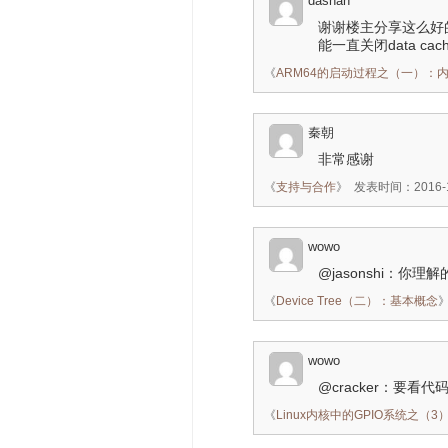
dashan
谢谢楼主分享这么好的文
能一直关闭data c
《
ARM64的启动过程之（一）：
秦朝
非常感谢
《
支持与合作
》
发表时间：2016-10
wowo
@jasonshi：
《
Device Tree（二）：基本概念
wowo
@cracker：要看代
《
Linux内核中的GPIO系统之（3）：pi