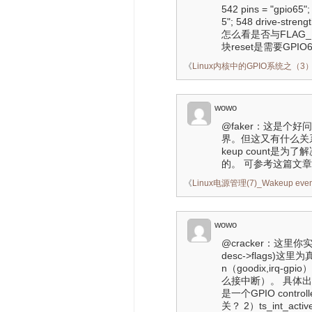
542 pins = "gpio65";
5"; 548 drive-strengt
怎么看是否与FLAG_U
块reset是需要GP
《
Linux内核中的GPIO系统之（3）：pi
wowo
@faker：这是
界。但这又有什么关
keup count是
的。 可参考这篇文章：http:
《
Linux电源管理(7)_Wakeup event
wowo
@cracker：这里你实际
desc->flags
n（goodix,ir
么接中断）。 具体出错的
是一个GPIO contro
关？ 2）ts_int_ac