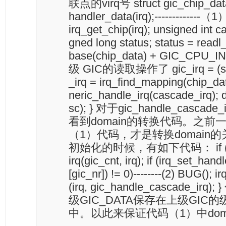
联点的virq号 struct gic_chip_data
handler_data(irq);-------------（1）
irq_get_chip(irq); unsigned int c
gned long status; status = read
base(chip_data) + GIC_CPU
级 GIC的读取操作了 gic_irq = (stat
_irq = irq_find_mapping(chip_da
neric_handle_irq(cascade_irq); 
sc); } 对于gic_handle_casc
看到domain的转换代码。之前
（1）代码，才是转换domain
初始化的时候，有如下代码： if (paren
irq(gic_cnt, irq); if (irq_set_han
[gic_nr]) != 0)--------(2) BUG();
(irq, gic_handle_cascade_
级GIC_DATA保存在上级GIC的级
中。以此来保证代码（1）中dom