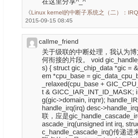
在这里分享^_^
《
Linux kernel的中断子系统之（二）：IRQ
2015-09-15 08:45
callme_friend
关于级联的中断处理，我认为博文
何衔接的片段。 void gic_handle_irq
s) { struct gic_chip_data *gic = 
em *cpu_base = gic_data_cpu_bas
_relaxed(cpu_base + GIC_CPU_I
t & GICC_IAR_INT_ID_MASK; irq
g(gic->domain, irqnr); handle_IR
handle_irq(irq) desc->handle_ir
联，应是gic_handle_cascade_irq()
ascade_irq(unsigned int irq, struc
c_handle_cascade_irq()传