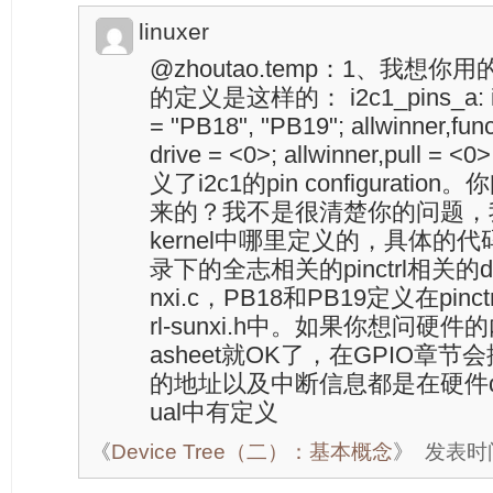
linuxer
@zhoutao.temp：1、我想
的定义是这样的： i2c1_pins_a: i2c1
= "PB18", "PB19"; allwinner,funct
drive = <0>; allwinner,pull = 
义了i2c1的pin configurat
来的？我不是很清楚你的问题，我
kernel中哪里定义的，具体的代码是在d
录下的全志相关的pinctrl相关的driv
nxi.c，PB18和PB19定义在pinctrl-
rl-sunxi.h中。如果你想问硬
asheet就OK了，在GPIO章节会
的地址以及中断信息都是在硬件datas
ual中有定义
《
Device Tree（二）：基本概念
》
发表时间：