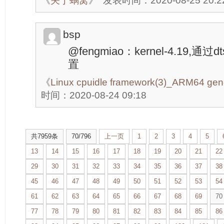
《
关于蜗窝
》
发表时间：2020-08-25 20:2
bsp
@fengmiao：kernel-4.19,通过d
置
《
Linux cpuidle framework(3)_ARM64 gener
时间：2020-08-24 09:18
共7959条
70/796
上一页
1
2
3
4
5
13
14
15
16
17
18
19
20
21
22
29
30
31
32
33
34
35
36
37
38
45
46
47
48
49
50
51
52
53
54
61
62
63
64
65
66
67
68
69
70
77
78
79
80
81
82
83
84
85
86