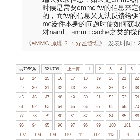
时候是需要emmc fw的信息来
的，而fw的信息又无法反馈给驱动
mc器件本身的问题时使如何获取
对nand、emmc cache之类
《
eMMC 原理 3 ：分区管理
》
发表时间：201
共7959条
321/796
上一页
1
2
3
4
5
13
14
15
16
17
18
19
20
21
22
29
30
31
32
33
34
35
36
37
38
45
46
47
48
49
50
51
52
53
54
61
62
63
64
65
66
67
68
69
70
77
78
79
80
81
82
83
84
85
86
93
94
95
96
97
98
99
100
101
107
108
109
110
111
112
113
114
1