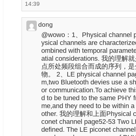
14:39
dong
@wowo：1、Physical channel pag
ysical channels are characteriz
ombined with temporal parameter
atial considerations.
点所处频段组合而成的序列，是
物。 2、LE physical channel page
m,two Bluetooth devies use a sh
or communication.To achieve this
d to be tuned to the same PHY f
me,and they need to be within a
other. 我的理解和上面Physical 
conet channel page52-53 Two LE
defined. The LE piconet channel 