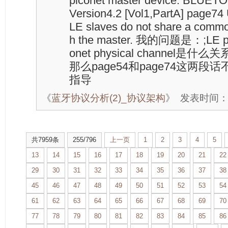
piconet master device. BLUE
Version4.2 [Vol1,PartA] page74
LE slaves do not share a commo
h the master. 我的问题是：;LE pi
onet physical channel
那么page54和page74这两段
指导
《
蓝牙协议分析(2)_协议架构
》
发表时间：20
共7959条
255/796
上一页
1
2
3
4
5
13
14
15
16
17
18
19
20
21
22
29
30
31
32
33
34
35
36
37
38
45
46
47
48
49
50
51
52
53
54
61
62
63
64
65
66
67
68
69
70
77
78
79
80
81
82
83
84
85
86