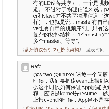
有的LE设备共享），一个是跳
道。 不过对于物理信道来说，pag
er和slave并不共享物理信道（这
样），也就是说，master有自
ve也有自己的跳频序列。只有
复杂的拓扑结构：“1个master对多个
多个master、等等”。
《
蓝牙协议分析(2)_协议架构
》
发表时间：20
Rafe
@wowo @linuxer 请教一
时候，我们要把该event上报到App
么这个时候如何保证App层能收到
程，应该是kernel先resume，然
上报event的时候，App岂不是存
《
系统休眠（System Suspend）和设备