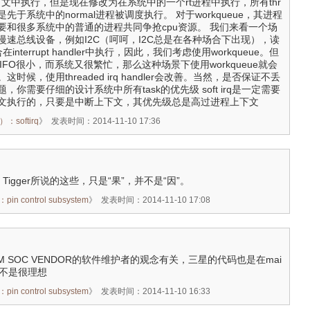
断上下文中执行，但是现在修改为在系统中的一个rt进程中执行，所有thr
dler都是先于系统中的normal进程被调度执行。 对于workqueue，其进程
要和很多系统中的普通的进程共同争抢cpu资源。 我们来看一个场
慢速总线设备，例如I2C（呵呵，I2C总是在各种场合下出现），读
interrupt handler中执行，因此，我们考虑使用workqueue。但
IFO很小，而系统又很繁忙，那么这种场景下使用workqueue就会
时候，使用threaded irq handler会改善。当然，是否保证不丢
你需要仔细的设计系统中所有task的优先级 soft irq是一定需要
文执行的，只要是中断上下文，其优先级总是高过进程上下文
：softirq
》
发表时间：2014-11-10 17:36
，Tigger所说的这些，只是“果”，并不是“因”。
 control subsystem
》
发表时间：2014-11-10 17:08
ARM SOC VENDOR的软件维护者的观念有关，三星的代码也是在mai
然不是很理想
 control subsystem
》
发表时间：2014-11-10 16:33