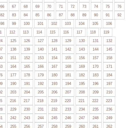
66
67
68
69
70
71
72
73
74
75
76
82
83
84
85
86
87
88
89
90
91
92
98
99
100
101
102
103
104
105
106
1
112
113
114
115
116
117
118
119
24
125
126
127
128
129
130
131
132
37
138
139
140
141
142
143
144
145
50
151
152
153
154
155
156
157
158
63
164
165
166
167
168
169
170
171
76
177
178
179
180
181
182
183
184
89
190
191
192
193
194
195
196
197
02
203
204
205
206
207
208
209
210
15
216
217
218
219
220
221
222
223
28
229
230
231
232
233
234
235
236
41
242
243
244
245
246
247
248
249
54
255
256
257
258
259
260
261
262