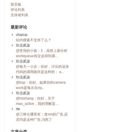
留言板
评论列表
支持者列表
最新评论
chaicai
站内搜索不支持了么？
玖伍贰柒
@坚强的小孩：3，虽然上面分析
workqueue肯定会得到调...
玖伍贰柒
@每天一小步：你好，讨论的这块
代码的调用路径是这样的： a...
玖伍贰柒
@bsp：你好。如果你的camera
work是每次在irq...
玖伍贰柒
@hdzhang：你好，关于
max_active，我的理解是...
rte
@三唑仑哪里有：发nm的广告,还
尼玛是这种广告,冯死了
文章分类