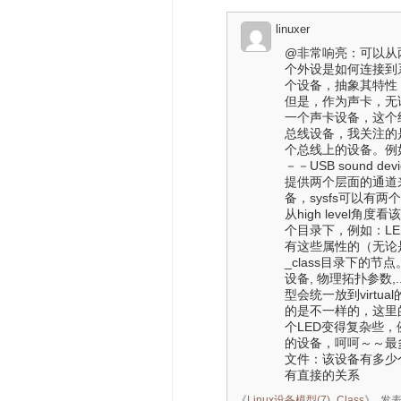
linuxer
@非常响亮：可以从
个外设是如何连接到系
个设备，抽象其特性（例
但是，作为声卡，无论
一个声卡设备，这个
总线设备，我关注的
个总线上的设备。例如
－－USB sound 
提供两个层面的通道
备，sysfs可以有两个
从high level
个目录下，例如：LE
有这些属性的（无论是接到pla
_class目录下的节
设备, 物理拓扑参数,
型会统一放到virtual
的是不一样的，这里
个LED变得复杂些，
的设备，呵呵～～最
文件：该设备有多少个e
有直接的关系
《
Linux设备模型(7)_Class
》
发表时