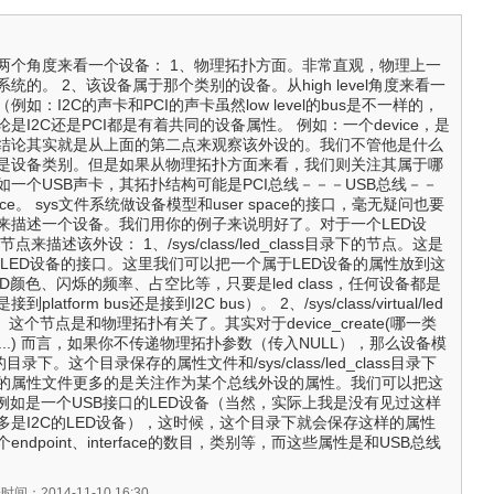
两个角度来看一个设备： 1、物理拓扑方面。非常直观，物理上一
统的。 2、该设备属于那个类别的设备。从high level角度来看一
如：I2C的声卡和PCI的声卡虽然low level的bus是不一样的，
是I2C还是PCI都是有着共同的设备属性。 例如：一个device，是
结论其实就是从上面的第二点来观察该外设的。我们不管他是什么
是设备类别。但是如果从物理拓扑方面来看，我们则关注其属于哪
一个USB声卡，其拓扑结构可能是PCI总线－－－USB总线－－
device。 sys文件系统做设备模型和user space的接口，毫无疑问也要
来描述一个设备。我们用你的例子来说明好了。对于一个LED设
节点来描述该外设： 1、/sys/class/led_class目录下的节点。这是
角度看该LED设备的接口。这里我们可以把一个属于LED设备的属性放到这
D颜色、闪烁的频率、占空比等，只要是led class，任何设备都是
tform bus还是接到I2C bus）。 2、/sys/class/virtual/led
点。这个节点是和物理拓扑有关了。其实对于device_create(哪一类
....) 而言，如果你不传递物理拓扑参数（传入NULL），那么设备模
的目录下。这个目录保存的属性文件和/sys/class/led_class目录下
的属性文件更多的是关注作为某个总线外设的属性。我们可以把这
例如是一个USB接口的LED设备（当然，实际上我是没有见过这样
多是I2C的LED设备），这时候，这个目录下就会保存这样的属性
ndpoint、interface的数目，类别等，而这些属性是和USB总线
间：2014-11-10 16:30