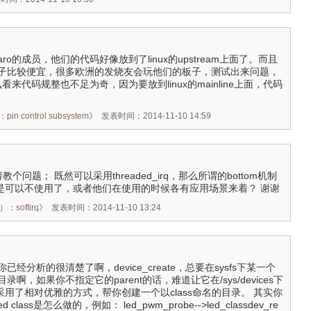
linaro的成员，他们的代码好像放到了linux的upstream上面了。而且
子比较便宜，很多欧洲的发烧友会玩他们的板子，测试出来问题，
么看来代码规整也不足为奇，因为要放到linux的mainline上面，代码
 control subsystem
》
发表时间：2014-11-10 14:59
来请教个问题； 既然可以采用threaded_irq，那么所谓的bottom机制
】是不是可以不使用了，或者他们在使用的时候各有应用场景来着？ 谢谢
：softirq
》
发表时间：2014-11-10 13:24
经分析的很清楚了啊，device_create，总要在sysfs下某一个
啊，如果你不指定它的parent的话，难道让它在/sys/devices下
el采用了相对优雅的方式，帮你创建一个以class命名的目录。 其实你
 class是怎么做的，例如： led_pwm_probe-->led_classdev_re