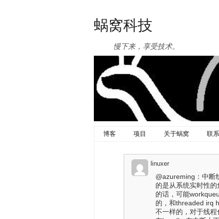
蜗窝科技
慢下来，享受技术。
博客
项目
关于蜗窝
联
linuxer
@azureming：中断
的是从系统实时性的角度来看
的话，可能workqu
的，和threaded
不一样的，对于线程化