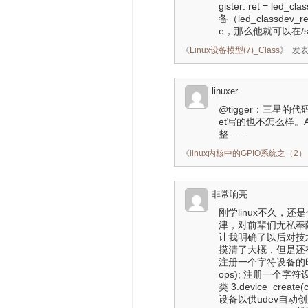
gister: ret = led_
备（led_classdev_
e，那么他就可以在/sys
《
Linux设备模型(7)_Class
》
发表时
linuxer
@tigger：三星
et写的也不怎么样。
整......
《
linux内核中的GPIO系统之（2）：pin
非常响亮
刚学linux不久，
津，对前辈们无私奉
让我明确了以后对技
摸清了大概，但是还有
注册一个字符设备的时候我是这么
ops); 注册一个字符设备 2
类 3.device_create
设备以供udev自动创建设