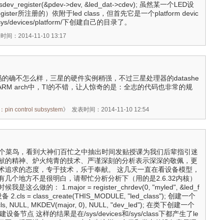
classdev_register(&pdev->dev, &led_dat->cdev); 虽然某一个LED设
register所注册的）依附于led class，但首先它是一个platform devic
/devices/platform/下创建自己的目录了。
间：2014-11-10 13:17
的代码的确不怎么样，三星的硬件实例稍强，不过三星处理器的datashe
ARM arch中，TI的不错，让人惊奇的是：全志的代码也非常的规
 control subsystem
》
发表时间：2014-11-10 12:54
还是个菜鸟，看到大神们百忙之中抽出时间发贴授课为我们后辈指引迷
献的精神、炉火纯青的技术、严谨深刻的分析表示深深的敬佩，更
术追求的态度，专于技术，乐于奉献。 这几天一直在看设备模型，
几个地方不是很明白，请帮忙分析分析下（用的是2.6.32内核）
做的： 1.major = register_chrdev(0, "myled", &led_f
.cls = class_create(THIS_MODULE, "led_class"); 创建一个
(cls, NULL, MKDEV(major, 0), NULL, "dev_led"); 在类下创建一个
备节点 这样的结果是在/sys/devices和/sys/class下都产生了le