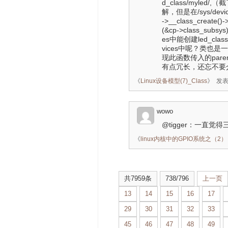
d_class/myle
解，但是在/sys/dev
->__class_create()
(&cp->class_su
es中能创建led_cla
vices中呢？类也是一个设备
现此函数传入的parent
有点冗长，还忘不要
《
Linux设备模型(7)_Class
》
发表时
wowo
@tigger：一直
《
linux内核中的GPIO系统之（2）：pin
共7959条
738/796
上一页
13
14
15
16
17
29
30
31
32
33
45
46
47
48
49