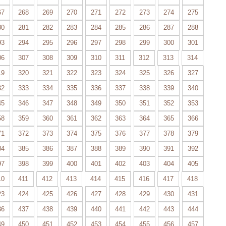
67
268
269
270
271
272
273
274
275
80
281
282
283
284
285
286
287
288
93
294
295
296
297
298
299
300
301
06
307
308
309
310
311
312
313
314
19
320
321
322
323
324
325
326
327
32
333
334
335
336
337
338
339
340
45
346
347
348
349
350
351
352
353
58
359
360
361
362
363
364
365
366
71
372
373
374
375
376
377
378
379
84
385
386
387
388
389
390
391
392
97
398
399
400
401
402
403
404
405
10
411
412
413
414
415
416
417
418
23
424
425
426
427
428
429
430
431
36
437
438
439
440
441
442
443
444
49
450
451
452
453
454
455
456
457