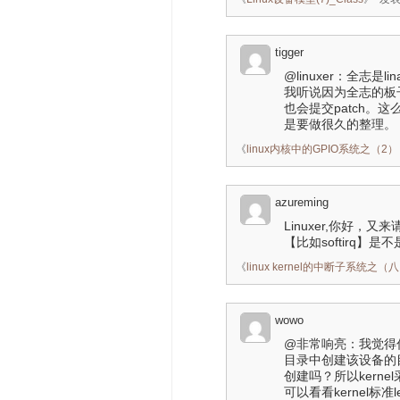
tigger
@linuxer：全志是
我听说因为全志的板
也会提交patch。这
是要做很久的整理。
《
linux内核中的GPIO系统之（2）：pin
azureming
Linuxer,你好，又
【比如softirq
《
linux kernel的中断子系统之（八）
wowo
@非常响亮：我觉得你已
目录中创建该设备的目录
创建吗？所以kern
可以看看kernel标准led