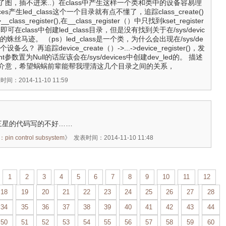
d/,（截了图，插不进来..）在class中产生这样一个类和类中的设备容易理
ices产生led_class这个一个目录就有点不懂了，追踪class_create()
->__class_register(),在__class_register（）中只找到kset_register
bsys)即可在class中创建led_class目录，但是没有找到关于在/sys/devic
ss的蛛丝马迹。 （ps）led_class是一个类，为什么会出现在/sys/de
么？ 再追踪device_create（）->...->device_register()，发
参数置为Null的话应该会在/sys/devices中创建dev_led的。 描述
介意，希望蜗蜗前辈能帮我理清这几个目录之间的关系，
间：2014-11-10 11:59
觉得三星的代码写的不好……
 control subsystem
》
发表时间：2014-11-10 11:48
1
2
3
4
5
6
7
8
9
10
11
12
18
19
20
21
22
23
24
25
26
27
28
34
35
36
37
38
39
40
41
42
43
44
50
51
52
53
54
55
56
57
58
59
60