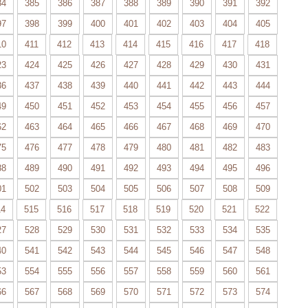
84
385
386
387
388
389
390
391
392
97
398
399
400
401
402
403
404
405
10
411
412
413
414
415
416
417
418
23
424
425
426
427
428
429
430
431
36
437
438
439
440
441
442
443
444
49
450
451
452
453
454
455
456
457
62
463
464
465
466
467
468
469
470
75
476
477
478
479
480
481
482
483
88
489
490
491
492
493
494
495
496
01
502
503
504
505
506
507
508
509
14
515
516
517
518
519
520
521
522
27
528
529
530
531
532
533
534
535
40
541
542
543
544
545
546
547
548
53
554
555
556
557
558
559
560
561
66
567
568
569
570
571
572
573
574