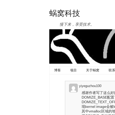
蜗窝科技
慢下来，享受技术。
博客
项目
关于蜗窝
联
yiyeguzhou100
感谢作者写了这么好的
DOMIZE_BASE配置
DOMIZE_TEXT_
现kernel image会被l
其中vmalloc区域的地址是