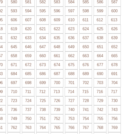
79
580
581
582
583
584
585
586
587
92
593
594
595
596
597
598
599
600
05
606
607
608
609
610
611
612
613
18
619
620
621
622
623
624
625
626
31
632
633
634
635
636
637
638
639
44
645
646
647
648
649
650
651
652
57
658
659
660
661
662
663
664
665
70
671
672
673
674
675
676
677
678
83
684
685
686
687
688
689
690
691
96
697
698
699
700
701
702
703
704
09
710
711
712
713
714
715
716
717
22
723
724
725
726
727
728
729
730
35
736
737
738
739
740
741
742
743
48
749
750
751
752
753
754
755
756
61
762
763
764
765
766
767
768
769