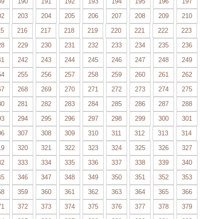
89
190
191
192
193
194
195
196
197
02
203
204
205
206
207
208
209
210
15
216
217
218
219
220
221
222
223
28
229
230
231
232
233
234
235
236
41
242
243
244
245
246
247
248
249
54
255
256
257
258
259
260
261
262
67
268
269
270
271
272
273
274
275
80
281
282
283
284
285
286
287
288
93
294
295
296
297
298
299
300
301
06
307
308
309
310
311
312
313
314
19
320
321
322
323
324
325
326
327
32
333
334
335
336
337
338
339
340
45
346
347
348
349
350
351
352
353
58
359
360
361
362
363
364
365
366
71
372
373
374
375
376
377
378
379