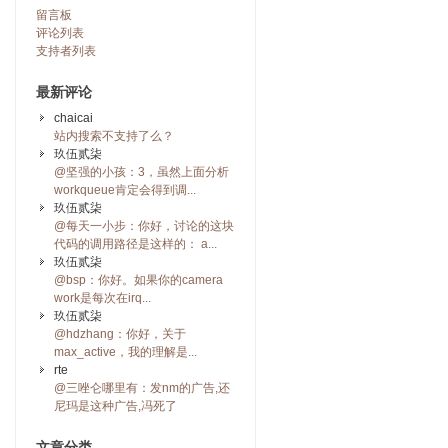
留言板
评论列表
支持者列表
最新评论
chaicai
站内搜索不支持了么？
玖伍贰柒
@坚强的小孩：3，虽然上面分析
workqueue肯定会得到调...
玖伍贰柒
@每天一小步：你好，讨论的这块
代码的调用路径是这样的： a...
玖伍贰柒
@bsp：你好。如果你的camera
work是每次在irq...
玖伍贰柒
@hdzhang：你好，关于
max_active，我的理解是...
rte
@三唑仑哪里有：发nm的广告,还
尼玛是这种广告,冯死了
文章分类