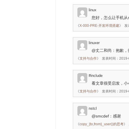
linux
您好，怎么让手机从s
《
X-000-PRE-开发环境搭建
》
发表
linuxer
@丈二和尚：抱歉，
《
支持与合作
》
发表时间：2019-02
#include
看文章很受启发，小
《
支持与合作
》
发表时间：2019-02
nstcl
@smcdef：感谢
《
copy_{to,from}_user()的思考
》