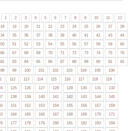
1
2
3
4
5
6
7
8
9
10
11
12
18
19
20
21
22
23
24
25
26
27
28
34
35
36
37
38
39
40
41
42
43
44
50
51
52
53
54
55
56
57
58
59
60
66
67
68
69
70
71
72
73
74
75
76
82
83
84
85
86
87
88
89
90
91
92
98
99
100
101
102
103
104
105
106
1
112
113
114
115
116
117
118
119
24
125
126
127
128
129
130
131
132
37
138
139
140
141
142
143
144
145
50
151
152
153
154
155
156
157
158
63
164
165
166
167
168
169
170
171
76
177
178
179
180
181
182
183
184