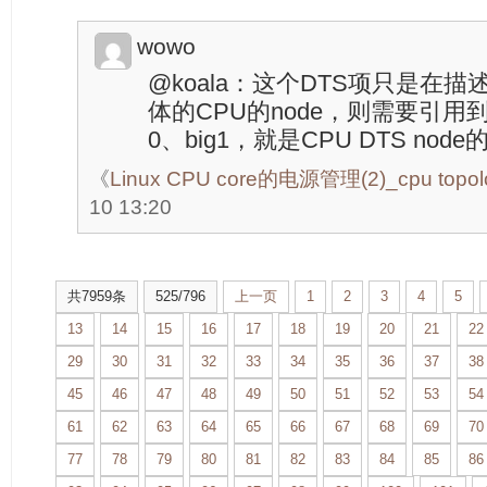
wowo
@koala：这个DTS项只是在
体的CPU的node，则需要引用到
0、big1，就是CPU DTS no
《
Linux CPU core的电源管理(2)_cpu topol
10 13:20
共7959条
525/796
上一页
1
2
3
4
5
13
14
15
16
17
18
19
20
21
22
29
30
31
32
33
34
35
36
37
38
45
46
47
48
49
50
51
52
53
54
61
62
63
64
65
66
67
68
69
70
77
78
79
80
81
82
83
84
85
86