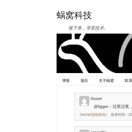
蜗窝科技
慢下来，享受技术。
博客
项目
关于蜗窝
联
linuxer
@tigger：过奖
《
kernel启动优化
》
发表时间：2015