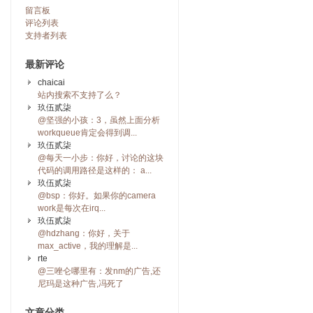
留言板
评论列表
支持者列表
最新评论
chaicai
站内搜索不支持了么？
玖伍贰柒
@坚强的小孩：3，虽然上面分析
workqueue肯定会得到调...
玖伍贰柒
@每天一小步：你好，讨论的这块
代码的调用路径是这样的： a...
玖伍贰柒
@bsp：你好。如果你的camera
work是每次在irq...
玖伍贰柒
@hdzhang：你好，关于
max_active，我的理解是...
rte
@三唑仑哪里有：发nm的广告,还
尼玛是这种广告,冯死了
文章分类