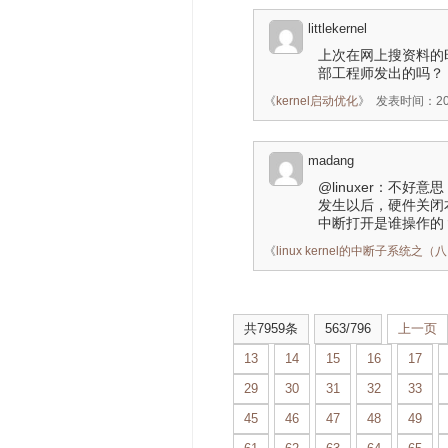
littlekernel
上次在网上搜资料的
部工程师发出的吗？ 
《
kernel启动优化
》
发表时间：2015
madang
@linuxer：不好
发生以后，硬件关闭
中断打开是谁操作的
《
linux kernel的中断子系统之（八）
共7959条
563/796
上一页
13
14
15
16
17
29
30
31
32
33
45
46
47
48
49