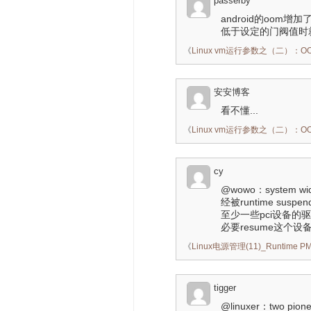
passerby
android的oom
低于设定的门阀值时
《
Linux vm运行参数之（二）：
安安博客
看不懂...
《
Linux vm运行参数之（二）：
cy
@wowo：system 
经被runtime s
至少一些pci设备的驱
必要resume这个设
《
Linux电源管理(11)_Runtime
tigger
@linuxer：two pionee