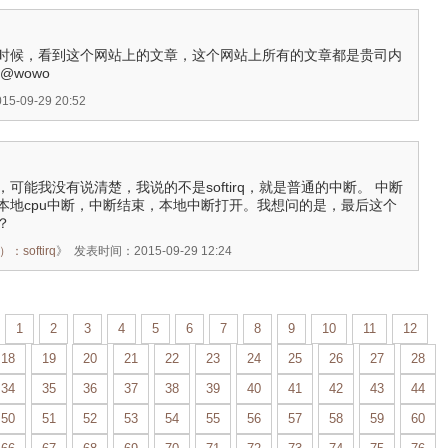
时候，看到这个网站上的文章，这个网站上所有的文章都是贵司内
@wowo
-09-29 20:52
意思，可能我没有说清楚，我说的不是softirq，就是普通的中断。 中断
本地cpu中断，中断结束，本地中断打开。我想问的是，最后这个
？
：softirq
》
发表时间：2015-09-29 12:24
1
2
3
4
5
6
7
8
9
10
11
12
18
19
20
21
22
23
24
25
26
27
28
34
35
36
37
38
39
40
41
42
43
44
50
51
52
53
54
55
56
57
58
59
60