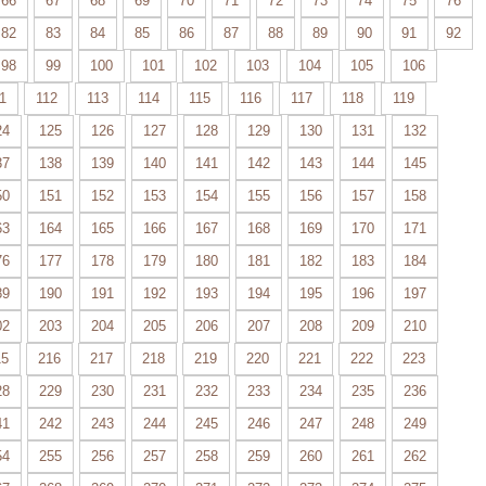
66
67
68
69
70
71
72
73
74
75
76
82
83
84
85
86
87
88
89
90
91
92
98
99
100
101
102
103
104
105
106
1
112
113
114
115
116
117
118
119
24
125
126
127
128
129
130
131
132
37
138
139
140
141
142
143
144
145
50
151
152
153
154
155
156
157
158
63
164
165
166
167
168
169
170
171
76
177
178
179
180
181
182
183
184
89
190
191
192
193
194
195
196
197
02
203
204
205
206
207
208
209
210
15
216
217
218
219
220
221
222
223
28
229
230
231
232
233
234
235
236
41
242
243
244
245
246
247
248
249
54
255
256
257
258
259
260
261
262