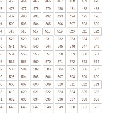
62
463
464
465
466
467
468
469
470
75
476
477
478
479
480
481
482
483
88
489
490
491
492
493
494
495
496
01
502
503
504
505
506
507
508
509
14
515
516
517
518
519
520
521
522
27
528
529
530
531
532
533
534
535
40
541
542
543
544
545
546
547
548
53
554
555
556
557
558
559
560
561
66
567
568
569
570
571
572
573
574
79
580
581
582
583
584
585
586
587
92
593
594
595
596
597
598
599
600
05
606
607
608
609
610
611
612
613
18
619
620
621
622
623
624
625
626
31
632
633
634
635
636
637
638
639
44
645
646
647
648
649
650
651
652