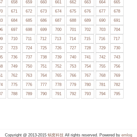
57
658
659
660
661
662
663
664
665
70
671
672
673
674
675
676
677
678
83
684
685
686
687
688
689
690
691
96
697
698
699
700
701
702
703
704
09
710
711
712
713
714
715
716
717
22
723
724
725
726
727
728
729
730
35
736
737
738
739
740
741
742
743
48
749
750
751
752
753
754
755
756
61
762
763
764
765
766
767
768
769
74
775
776
777
778
779
780
781
782
87
788
789
790
791
792
793
794
795
Copyright @ 2013-2015
蜗窝科技
All rights reserved. Powered by
emlog