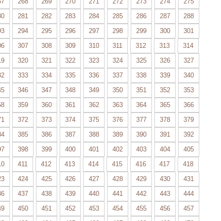
67
268
269
270
271
272
273
274
275
80
281
282
283
284
285
286
287
288
93
294
295
296
297
298
299
300
301
06
307
308
309
310
311
312
313
314
19
320
321
322
323
324
325
326
327
32
333
334
335
336
337
338
339
340
45
346
347
348
349
350
351
352
353
58
359
360
361
362
363
364
365
366
71
372
373
374
375
376
377
378
379
84
385
386
387
388
389
390
391
392
97
398
399
400
401
402
403
404
405
10
411
412
413
414
415
416
417
418
23
424
425
426
427
428
429
430
431
36
437
438
439
440
441
442
443
444
49
450
451
452
453
454
455
456
457