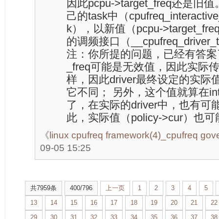
因此pcpu->target_freq还是旧值。
己的task中（cpufreq_interactive
k），以新值（pcpu->target_fr
的调频接口（__cpufreq_drive
注：你所提的问题，已经有答案了---- 
_freq可能是无效值，因此实际传给
样，因此driver最终设定的实际值（
它不同； 另外，这个值就算在inte
了，在实际的driver中，也有
此，实际值（policy->cur）
《
linux cpufreq framework(4)_cpufreq gov
09-05 15:25
共7959条
400/796
上一页
1
2
3
4
5
13
14
15
16
17
18
19
20
21
22
29
30
31
32
33
34
35
36
37
38