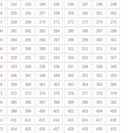
41
242
243
244
245
246
247
248
249
54
255
256
257
258
259
260
261
262
67
268
269
270
271
272
273
274
275
80
281
282
283
284
285
286
287
288
93
294
295
296
297
298
299
300
301
06
307
308
309
310
311
312
313
314
19
320
321
322
323
324
325
326
327
32
333
334
335
336
337
338
339
340
45
346
347
348
349
350
351
352
353
58
359
360
361
362
363
364
365
366
71
372
373
374
375
376
377
378
379
84
385
386
387
388
389
390
391
392
97
398
399
400
401
402
403
404
405
10
411
412
413
414
415
416
417
418
23
424
425
426
427
428
429
430
431