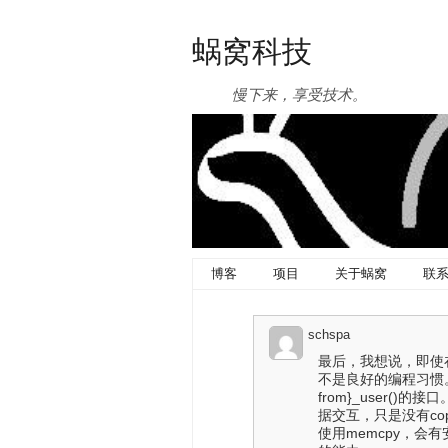
蜗窝科技
慢下来，享受技术。
博客
项目
关于蜗窝
联
schspa
最后，我想说，即使在
不是良好的编程习惯。
from}_user
据交互，只是没有copy_{
使用memcpy，