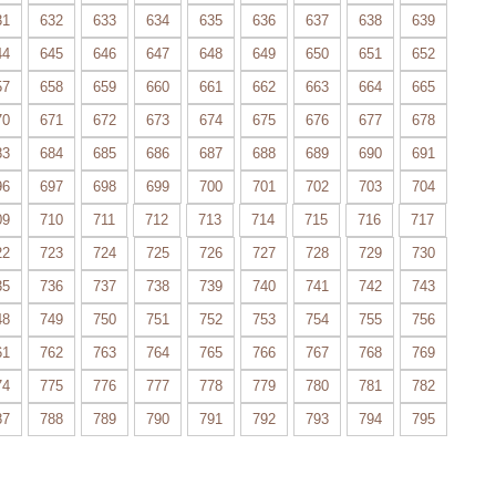
31
632
633
634
635
636
637
638
639
44
645
646
647
648
649
650
651
652
57
658
659
660
661
662
663
664
665
70
671
672
673
674
675
676
677
678
83
684
685
686
687
688
689
690
691
96
697
698
699
700
701
702
703
704
09
710
711
712
713
714
715
716
717
22
723
724
725
726
727
728
729
730
35
736
737
738
739
740
741
742
743
48
749
750
751
752
753
754
755
756
61
762
763
764
765
766
767
768
769
74
775
776
777
778
779
780
781
782
87
788
789
790
791
792
793
794
795