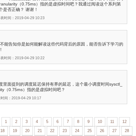
min_granularity（0.75ms）指的是虚拟时间吧？我通过阅读这个系列第
个是否正确？ 谢谢！
表时间：2019-04-29 10:23
谢！能不能告知你是如何能解读这些代码背后的原因，能否告诉下学习的
！
表时间：2019-04-29 10:22
度里面提到的调度延迟保持有界的延迟，这个最小调度时间sysctl_
ularity（0.75ms）指的是虚拟时间吧？
时间：2019-04-29 10:17
1
2
3
4
5
6
7
8
9
10
11
12
18
19
20
21
22
23
24
25
26
27
28