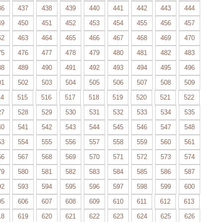
36
437
438
439
440
441
442
443
444
49
450
451
452
453
454
455
456
457
62
463
464
465
466
467
468
469
470
75
476
477
478
479
480
481
482
483
88
489
490
491
492
493
494
495
496
01
502
503
504
505
506
507
508
509
14
515
516
517
518
519
520
521
522
27
528
529
530
531
532
533
534
535
40
541
542
543
544
545
546
547
548
53
554
555
556
557
558
559
560
561
66
567
568
569
570
571
572
573
574
79
580
581
582
583
584
585
586
587
92
593
594
595
596
597
598
599
600
05
606
607
608
609
610
611
612
613
18
619
620
621
622
623
624
625
626