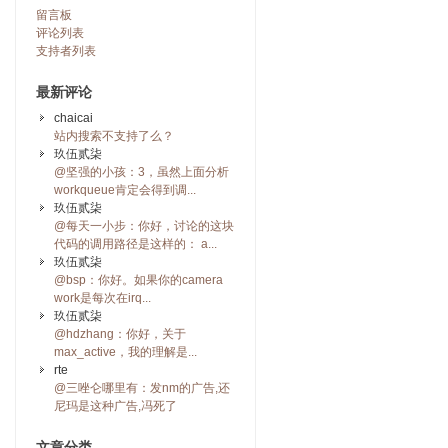
留言板
评论列表
支持者列表
最新评论
chaicai
站内搜索不支持了么？
玖伍贰柒
@坚强的小孩：3，虽然上面分析
workqueue肯定会得到调...
玖伍贰柒
@每天一小步：你好，讨论的这块
代码的调用路径是这样的： a...
玖伍贰柒
@bsp：你好。如果你的camera
work是每次在irq...
玖伍贰柒
@hdzhang：你好，关于
max_active，我的理解是...
rte
@三唑仑哪里有：发nm的广告,还
尼玛是这种广告,冯死了
文章分类