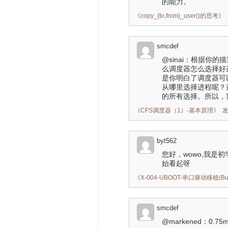
的能力。
《
copy_{to,from}_user()的思考
》
smcdef
@sinai：根据你的
么调度器怎么选择好
是你明白了调度器可
从哪里选择进程呢？
的所有选择。所以，
《
CFS调度器（1）-基本原理
》
发
byt562
您好，wowo,我是
始看起呀
《
X-004-UBOOT-串口驱动移植(Bu
smcdef
@markened：0.75ms