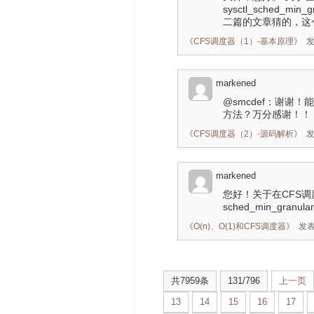
sysctl_sched_
二篇的文章猜的，这
《
CFS调度器（1）-基本原理
》
发
markened
@smcdef：谢
方法？万分感谢！！
《
CFS调度器（2）-源码解析
》
发
markened
您好！关于在CFS调
sched_min_gran
《
O(n)、O(1)和CFS调度器
》
发表
共7959条
131/796
上一页
13
14
15
16
17