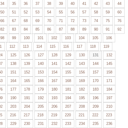
34
35
36
37
38
39
40
41
42
43
44
50
51
52
53
54
55
56
57
58
59
60
66
67
68
69
70
71
72
73
74
75
76
82
83
84
85
86
87
88
89
90
91
92
98
99
100
101
102
103
104
105
106
1
112
113
114
115
116
117
118
119
24
125
126
127
128
129
130
131
132
37
138
139
140
141
142
143
144
145
50
151
152
153
154
155
156
157
158
63
164
165
166
167
168
169
170
171
76
177
178
179
180
181
182
183
184
89
190
191
192
193
194
195
196
197
02
203
204
205
206
207
208
209
210
15
216
217
218
219
220
221
222
223
28
229
230
231
232
233
234
235
236