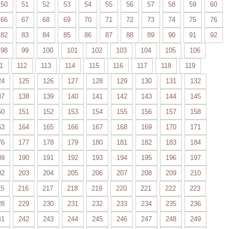
50
51
52
53
54
55
56
57
58
59
60
66
67
68
69
70
71
72
73
74
75
76
82
83
84
85
86
87
88
89
90
91
92
98
99
100
101
102
103
104
105
106
1
112
113
114
115
116
117
118
119
24
125
126
127
128
129
130
131
132
37
138
139
140
141
142
143
144
145
50
151
152
153
154
155
156
157
158
63
164
165
166
167
168
169
170
171
76
177
178
179
180
181
182
183
184
89
190
191
192
193
194
195
196
197
02
203
204
205
206
207
208
209
210
15
216
217
218
219
220
221
222
223
28
229
230
231
232
233
234
235
236
41
242
243
244
245
246
247
248
249