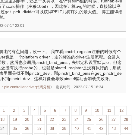
; } 看了博文这里的解释，还是一头雾水：在计算sum值的时候，runnable和
是进行了scale操作（左移10bit），因此在计算avg的时候，直接除以序
et_pelt_divider可以获得PELT几何序列的最大值。 博主能详细
谢。
07-17 22:01
的有点问题，改一下。 我在看pinctrl_register注册的时候有个
river也是一个platform driver，走的标准的driver注册流程。会进入
这个函数，然后也会调用pinctrl_bind_pins，去绑定和设置默认io，但这
ver是还没有执行probe的，也就是pinctrl_register是没有执行的，那就
列表里面是找不到pinctrl_dev，那pinctrl_bind_pins在get_pinctrl_de
e是找不到pinctrl_dev，这样好像会导致pinctrl驱动会加载失败呀。
n controller driver代码分析
》
发表时间：2022-07-15 18:34
1
2
3
4
5
6
7
8
9
10
11
12
18
19
20
21
22
23
24
25
26
27
28
34
35
36
37
38
39
40
41
42
43
44