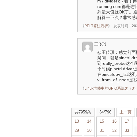
m / divider)
running sum都
列最大值就OK了。通过g
解答一下么？非常感
《
PELT算法浅析
》
发表时间：2022-
王传琪
@王传琪：感觉前面描述
疑问，就是pinctrl d
到really_probe
个时候pinctrl dri
在pinctrldev_list这
v_from_of_nod
《
Linux内核中的GPIO系统之（3）：pi
共7959条
34/796
上一页
13
14
15
16
17
29
30
31
32
33