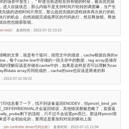
这样的场景中发生）。" 即使当前进程在持有锁的时候，被高优先级
，进入自旋状态，那么内核不是支持时间片轮转的调度嘛，当产生
，高优先级的进程时间片用完，那么低优先级的进程就有再次执行的机
执行的机会，自然就能完成临界区的代码执行，然后释放锁。释放
就自然也能获取锁。
 lock
》
发表时间：2022-07-22 23:23
晰的文章，就是有个疑问，按照文中的描述，cache根据自身的si
line，每个cache line中存储的一段主存中的数据，tag array是储存
的理解应该是存储在cache中的，如果是这样是否可以理解为cac
ray和data array共同组成的，cache的size也应该是两者的和
022-07-22 09:22
信息看了一下，找不到设备返回ENODEV，但pinctrl_bind_pin
E_DEFER和EINVAL才会返回错误，其他错误都被忽略了，直接返
lly_probe剩下的流程，只不过不会设置pin而已。那这样pinctrl里
来是不会初始化的，要用还是要加到对应的驱动上面
n controller driver代码分析
》
发表时间：2022-07-21 11:04