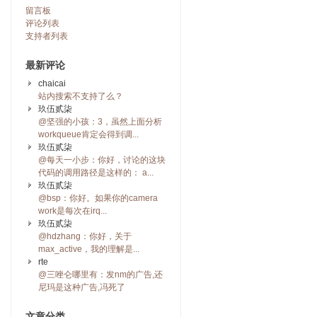
留言板
评论列表
支持者列表
最新评论
chaicai
站内搜索不支持了么？
玖伍贰柒
@坚强的小孩：3，虽然上面分析
workqueue肯定会得到调...
玖伍贰柒
@每天一小步：你好，讨论的这块
代码的调用路径是这样的： a...
玖伍贰柒
@bsp：你好。如果你的camera
work是每次在irq...
玖伍贰柒
@hdzhang：你好，关于
max_active，我的理解是...
rte
@三唑仑哪里有：发nm的广告,还
尼玛是这种广告,冯死了
文章分类