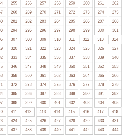
54
255
256
257
258
259
260
261
262
67
268
269
270
271
272
273
274
275
80
281
282
283
284
285
286
287
288
93
294
295
296
297
298
299
300
301
06
307
308
309
310
311
312
313
314
19
320
321
322
323
324
325
326
327
32
333
334
335
336
337
338
339
340
45
346
347
348
349
350
351
352
353
58
359
360
361
362
363
364
365
366
71
372
373
374
375
376
377
378
379
84
385
386
387
388
389
390
391
392
97
398
399
400
401
402
403
404
405
10
411
412
413
414
415
416
417
418
23
424
425
426
427
428
429
430
431
36
437
438
439
440
441
442
443
444