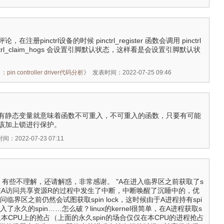
册pinctrl设备的时候 pinctrl_register 函数会调用 pinctrl
pinctrl_claim_hogs 会设置引脚默认状态，这样看是会设置引脚默认状
n controller driver代码分析
》
发表时间：2022-07-25 09:46
有静态变量就意味着函数不可重入，不可重入的函数，只要有可能
该加上锁进行保护。
间：2022-07-23 07:11
这段话，有些不理解，还请解惑，非常感谢。 "A在进入临界区之前获取了s
样的，在A访问共享资源R的过程中发生了中断，中断唤醒了沉睡中的，优
临界区之前仍然会试图获取spin lock，这时候由于A进程持有spi
进入了永久的spin……怎么破？linux的kernel很简单，在A进程获取s
，禁止本CPU上的抢占（上面的永久spin的场合仅仅在本CPU的进程抢占