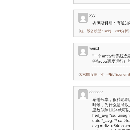
xyy
@伊斯科明：有通知
《
统一设备模型：kobj、kset分析
wenxl
"一个entity对系
等待cpu调度运行）的时间进行计算" 
---------------
《
CFS调度器（4）-PELT(per entity 
donbear
感谢分享，很精彩啊。 
时候，为什么是除以几
里貌似除1024就可以了？:( s
hed_avg *sa, unsigned
date *_avg. */ sa->l
avg = div_u64(sa->r