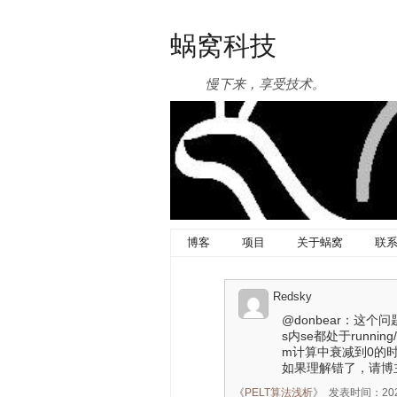
蜗窝科技
慢下来，享受技术。
博客
项目
关于蜗窝
联
Redsky
@donbear：这
s内se都处于runnin
m计算中衰减到0的时
如果理解错了，请博
《
PELT算法浅析
》
发表时间：2022-