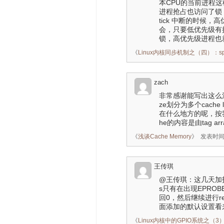
本CPU的当前进程
进程抢占也访问了锁
tick 中断的时候
会，只要低优先级有
锁，高优先级进程也
《
Linux内核同步机制之（四）：spin
zach
非常感谢能写出这么清
ze划分为多个cache 
在什么地方的呢，按我
he的内容是由tag ar
《
浅谈Cache Memory
》
发表时间：2
王传琪
@王传琪：这几天加打印
s只有在出现EPROB
回0，然后继续进行rea
面添加的默认设置看
《
Linux内核中的GPIO系统之（3）：pi