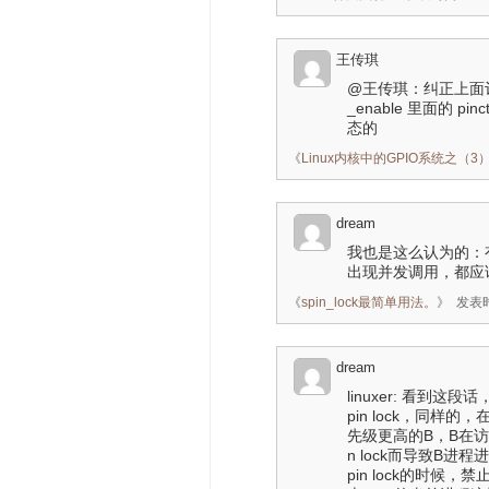
王传琪
@王传琪：纠正上面评论，在注
_enable 里面的 
态的
《
Linux内核中的GPIO系统之（3）：pi
dream
我也是这么认为的：
出现并发调用，都应
《
spin_lock最简单用法。
》
发表时
dream
linuxer: 看到
pin lock，同
先级更高的B，B在访问
n lock而导致B进程
pin lock的时候