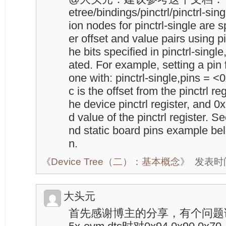
etree/bindings/pinctrl/pinctrl-sin
ion nodes for pinctrl-single are sp
er offset and value pairs using pi
he bits specified in pinctrl-sing
ated. For example, setting a pin 
one with: pinctrl-single,pins =
c is the offset from the pinctrl re
he device pinctrl register, and 0
d value of the pinctrl register. 
nd static board pins example bel
n.
《
Device Tree（二）：基本概念
》
发表时间：
大头元
首先感谢博主的分享，有个问题请