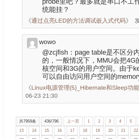
probe里吧？最多就是串口不工
统能挂？
《
通过点亮LED的方法调试嵌入式代码
》
发
wowo
@zcjfish：page table是
的，一般情况下，MMU会把4G
核空间和3G的用户空间。由于ker
可以自由访问用户空间的memor
《
Linux电源管理(5)_Hibernate和Sleep
06-23 21:30
共7959条
436/796
上一页
1
2
3
4
5
13
14
15
16
17
18
19
20
21
22