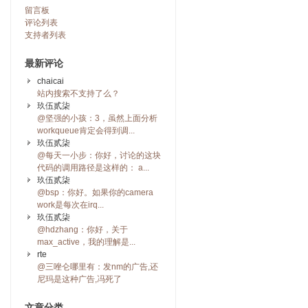
留言板
评论列表
支持者列表
最新评论
chaicai
站内搜索不支持了么？
玖伍贰柒
@坚强的小孩：3，虽然上面分析
workqueue肯定会得到调...
玖伍贰柒
@每天一小步：你好，讨论的这块
代码的调用路径是这样的： a...
玖伍贰柒
@bsp：你好。如果你的camera
work是每次在irq...
玖伍贰柒
@hdzhang：你好，关于
max_active，我的理解是...
rte
@三唑仑哪里有：发nm的广告,还
尼玛是这种广告,冯死了
文章分类