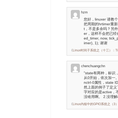
hzm
您好，linuxer 请教个
把周期的hrtimer
t，不是多余吗？另外这
er，这样不会把已经在 cloc
ed_timer, now, tick
imer), 1); 谢谢
《
Linux时间子系统之（十三）：Tick 
chenchuangchn
"state有两种，标识
从0开始，依次加一。根据
nctrl-0属性，stat
然上面的例子了定义了pinct
字对应的是active，
没啥用啊。 2.没理解dts
《
Linux内核中的GPIO系统之（3）：pi