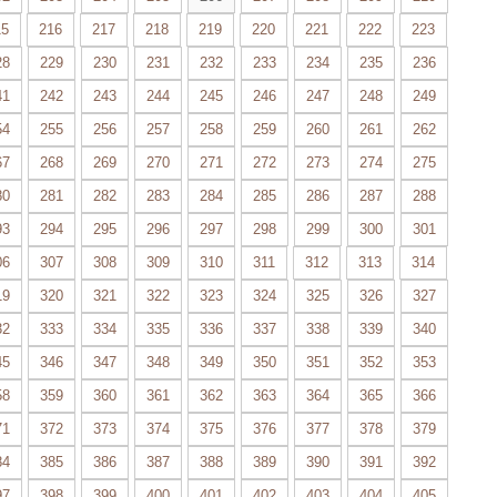
15
216
217
218
219
220
221
222
223
28
229
230
231
232
233
234
235
236
41
242
243
244
245
246
247
248
249
54
255
256
257
258
259
260
261
262
67
268
269
270
271
272
273
274
275
80
281
282
283
284
285
286
287
288
93
294
295
296
297
298
299
300
301
06
307
308
309
310
311
312
313
314
19
320
321
322
323
324
325
326
327
32
333
334
335
336
337
338
339
340
45
346
347
348
349
350
351
352
353
58
359
360
361
362
363
364
365
366
71
372
373
374
375
376
377
378
379
84
385
386
387
388
389
390
391
392
97
398
399
400
401
402
403
404
405