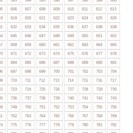
92
593
594
595
596
597
598
599
600
05
606
607
608
609
610
611
612
613
18
619
620
621
622
623
624
625
626
31
632
633
634
635
636
637
638
639
44
645
646
647
648
649
650
651
652
57
658
659
660
661
662
663
664
665
70
671
672
673
674
675
676
677
678
83
684
685
686
687
688
689
690
691
96
697
698
699
700
701
702
703
704
09
710
711
712
713
714
715
716
717
22
723
724
725
726
727
728
729
730
35
736
737
738
739
740
741
742
743
48
749
750
751
752
753
754
755
756
61
762
763
764
765
766
767
768
769
74
775
776
777
778
779
780
781
782