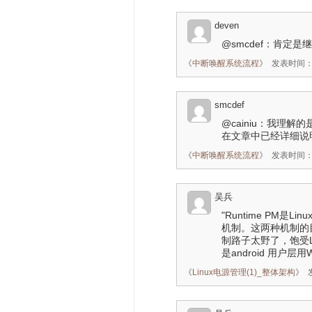
deven
@smcdef：肯定
《
中断唤醒系统流程
》
发表时间：20
smcdef
@cainiu：我理
在文章中已经详细说
《
中断唤醒系统流程
》
发表时间：20
吴兵
"Runtime PM是L
机制。这两种机制的目
制路子太野了，饱受L
是android 用户层用
《
Linux电源管理(1)_整体架构
》