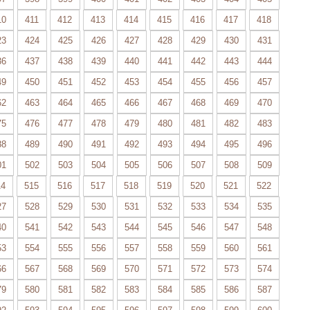
10
411
412
413
414
415
416
417
418
23
424
425
426
427
428
429
430
431
36
437
438
439
440
441
442
443
444
49
450
451
452
453
454
455
456
457
62
463
464
465
466
467
468
469
470
75
476
477
478
479
480
481
482
483
88
489
490
491
492
493
494
495
496
01
502
503
504
505
506
507
508
509
14
515
516
517
518
519
520
521
522
27
528
529
530
531
532
533
534
535
40
541
542
543
544
545
546
547
548
53
554
555
556
557
558
559
560
561
66
567
568
569
570
571
572
573
574
79
580
581
582
583
584
585
586
587