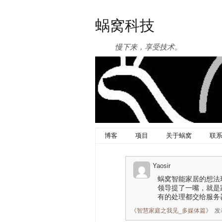
蜗窝科技
慢下来，享受技术。
博客
项目
关于蜗窝
联
Yaosir
蜗窝智能家居的想法
领导提了一嘴，就是
有的处理都交给服务
《
智慧家庭之我见_多媒体篇
》
发