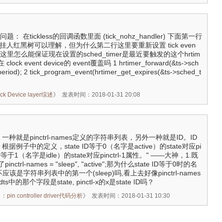
问题： 在tickless的回调函数里面 (tick_nohz_handler) 下面第一行
重新挂人红黑树可以理解，但为什么第二行这里要重新设置 tick even
里怎么能保证现在设置的sched_timer是最近要触发的这个hrtim
k event device的 event覆盖吗 1 hrtimer_forward(&ts->sch
_period); 2 tick_program_event(hrtimer_get_expires(&ts->sched_t
Device layer综述
》
发表时间：2018-01-31 20:08
，一种就是pinctrl-names定义的字符串列表，另外一种就是ID。ID
例子中的定义，state ID等于0（名字是active）的state对应pi
e ID等于1（名字是idle）的state对应pinctrl-1属性。" ——大神，1.既
rl-names = "sleep", "active";那为什么state ID等于0时的名
不应该是字符串列表中的第一个(sleep)吗,看上去好像pinctrl-names
中的那个字段是state, pinctl-x的x是state ID吗？
n controller driver代码分析
》
发表时间：2018-01-31 10:30