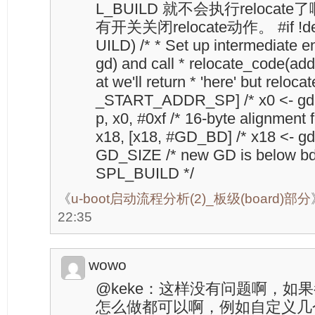
L_BUILD 就不会执行relocat
有开关关闭relocate动作。 #if !de
UILD) /* * Set up intermediate 
gd) and call * relocate_code(addr
at we'll return * 'here' but reloca
_START_ADDR_SP] /* x0 <- gd->
p, x0, #0xf /* 16-byte alignment 
x18, [x18, #GD_BD] /* x18 <- gd
GD_SIZE /* new GD is below bd
SPL_BUILD */
《
u-boot启动流程分析(2)_板级(board)部分
22:35
wowo
@keke：这样没有问题啊，如
怎么做都可以啊，例如自定义几个i