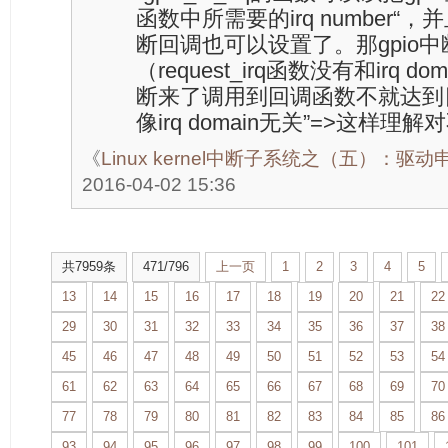
函数中所需要的irq number“，并且
断回调也可以设置了。那gpio中断，
（request_irq函数没有和irq 
断来了调用到回调函数不就达到目的
像irq domain无关”=>这样理解
《
Linux kernel中断子系统之（五）：驱动
2016-04-02 15:36
共7959条
471/796
上一页
1
2
3
4
5
13
14
15
16
17
18
19
20
21
22
29
30
31
32
33
34
35
36
37
38
45
46
47
48
49
50
51
52
53
54
61
62
63
64
65
66
67
68
69
70
77
78
79
80
81
82
83
84
85
86
93
94
95
96
97
98
99
100
101