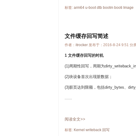
标签:
arm64
u-boot
dtb
bootm
booti
Image
文件缓存回写简述
作者：
itrocker
发布于：2016-8-24 9:51 分
1
文件缓存回写的时机
(1)
周期性回写，周期为
dirty_writeback_in
(2)
块设备首次出现脏数据；
(3)
脏页达到限额，包括
dirty_bytes
、
dirt
......
阅读全文>>
标签:
Kernel
writeback
回写