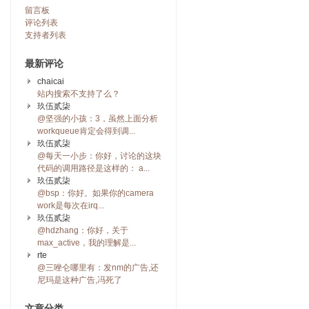
留言板
评论列表
支持者列表
最新评论
chaicai
站内搜索不支持了么？
玖伍贰柒
@坚强的小孩：3，虽然上面分析
workqueue肯定会得到调...
玖伍贰柒
@每天一小步：你好，讨论的这块
代码的调用路径是这样的： a...
玖伍贰柒
@bsp：你好。如果你的camera
work是每次在irq...
玖伍贰柒
@hdzhang：你好，关于
max_active，我的理解是...
rte
@三唑仑哪里有：发nm的广告,还
尼玛是这种广告,冯死了
文章分类