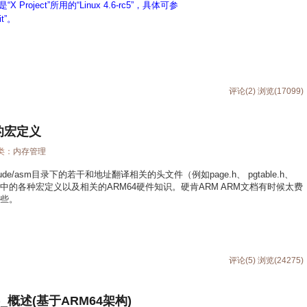
是“
X Project
”所用的“
Linux 4.6-rc5
”，具体可参
it
”。
评论(2)
浏览(17099)
的宏定义
分类：
内存管理
4/include/asm目录下的若干和地址翻译相关的头文件（例如page.h、 pgtable.h、
prot.h等文件）中的各种宏定义以及相关的ARM64硬件知识。硬肯ARM ARM文档有时候太费
一些。
评论(5)
浏览(24275)
1)_概述(基于ARM64架构)