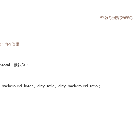
评论(2)
浏览(29880)
类：
内存管理
terval
，默认
5s
；
y_background_bytes
、
dirty_ratio
、
dirty_background_ratio
；