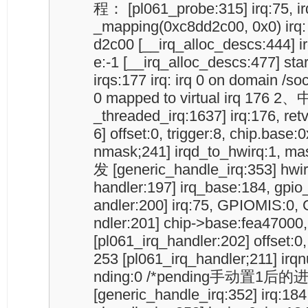
程： [pl061_probe:315] irq:75, irq
_mapping(0xc8dd2c00, 0x0) irq
d2c00 [__irq_alloc_descs:444] irq
e:-1 [__irq_alloc_descs:477] star
irqs:177 irq: irq 0 on domain 
0 mapped to virtual irq 17
_threaded_irq:1637] irq:176, ret
6] offset:0, trigger:8, chip.base
nmask;241] irqd_to_hwirq:
发 [generic_handle_irq:353] hwirq
handler:197] irq_base:184, gpio
andler:200] irq:75, GPIOMIS:0,
ndler:201] chip->base:fea47000
[pl061_irq_handler:202] offset
253 [pl061_irq_handler;211] irqn
nding:0 /*pending手动置1后的进入hi
[generic_handle_irq:352] irq:184