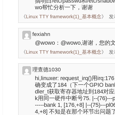
搞明白/etc/passwd和/etc/s
wo帮忙分析一下，谢谢
《
Linux TTY framework(1)_基本概念
》
发表
fexiahn
@wowo：@wowo,谢谢，您
《
Linux TTY framework(1)_基本概念
》
发表
理查德1030
hi,linuxer: request_irq()
确变成了184（下一个GPIO bank）
dler_t获取寄存器地址到184对应的
k用同一硬件中断号75. |--(76)---pl061
-----bank 1, [176,+8] |--(75)---pl0
4,+8] 不知是在那个环节出问