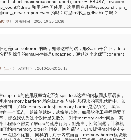
end_abort_reason(suspend_abort); error = -EBUSY; } syscore_
keup_count给driver和用户空间使用，这里用户进程被suspend，pm_
回true是dirver report event的吗？可是irq不是被disable了吗？
unt功能
》
发表时间：2016-10-20 16:36
在还是non-coherent的吗，如果这样的话，那么arm平台下，dma
nt实际分配和操作的dma内存都是uncached，通过这个来保证coherent
文翻译（上）
》
发表时间：2016-10-20 16:17
mp_mb的使用频率肯定不如spin lock这样的内核同步原语多，
用memory barrier的场合就是在内核同步模块的实现代码中。如
，了解memory order和memory barrier是必须的。 实际
样的一个观点：越简单越好，越简单越美。如果软件工程师需要了
节，那么我认为这个设计是失败的，对于memory order问题，其
件工程师不需要了解cpu的乱序行为，但是由于性能问题，计算机
约束memory order的指令。换句话说，CPU提供mb指令本身
点也不优雅。 同样的，对于内核而言，memory barrier模块最