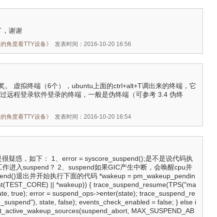
了，谢谢
_从应用的角度看TTY设备
》
发表时间：2016-10-20 16:56
 虚拟终端（6个），ubuntu上面的ctrl+alt+T调出来的终端，它
过远程登录软件登录的终端，一般是伪终端（可参考 3.4 伪终
_从应用的角度看TTY设备
》
发表时间：2016-10-20 16:54
惑，如下： 1、error = syscore_suspend();是不是说代码执
进入suspend？ 2、suspend如果GIC产生中断，会唤醒cpu并
pend()退出并开始执行下面的代码 *wakeup = pm_wakeup_pendin
_test(TEST_CORE) || *wakeup)) { trace_suspend_resume(TPS("ma
te, true); error = suspend_ops->enter(state); trace_suspend_re
uspend"), state, false); events_check_enabled = false; } else i
get_active_wakeup_sources(suspend_abort, MAX_SUSPEND_AB