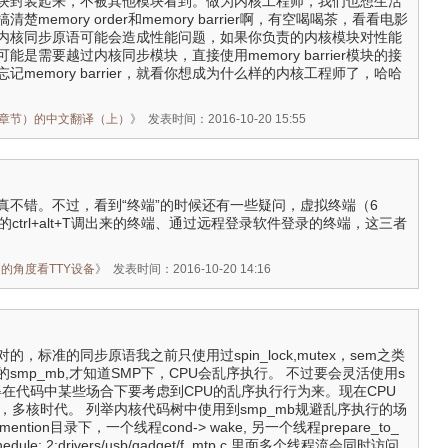
块封装起来，不被其他模块看到。做为内核工程师，我们也想生活
memory order和memory barrier啊，有空喝喝茶，看看电影
内核同步原语可能会造成性能问题，如果你负责的内核模块对性能
能是需要越过内核同步模块，直接使用memory barrier模块的接
记memory barrier，就看你想成为什么样的内核工程师了，哈哈
r（14.2章节）的中文翻译（上）
》
发表时间：2016-10-20 15:55
真不错。不过，看到“终端”的时候还有一些疑问，虚拟终端（6
面的ctrl+alt+T调出来的终端、通过远程登录软件登录的终端，这三者
_从应用的角度看TTY设备
》
发表时间：2016-10-20 14:16
是对的，标准的同步原语我之前只使用过spin_lock,mutex，sem之类
smp_mb,才知道SMP下，CPU会乱序执行。 不过要会灵活使用s
得在代码中某些场合下要考虑到CPU的乱序执行行为来。现在CPU
，多核时代。 列举内核代码树中使用到smp_mb规避乱序执行的场
ention目录下，一个线程cond-> wake, 另一个线程prepare_to_
> schedule; 2:drivers/usb/gadget/f_mtp.c 里面多个线程流会同时访问