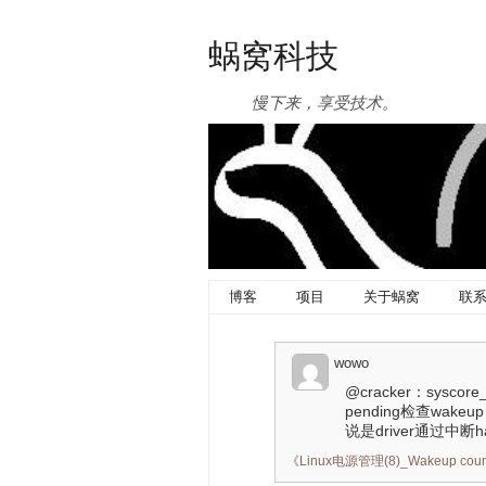
蜗窝科技
慢下来，享受技术。
博客
项目
关于蜗窝
联
wowo
@cracker：sys
pending检查wak
说是driver通过中断ha
《
Linux电源管理(8)_Wakeup co