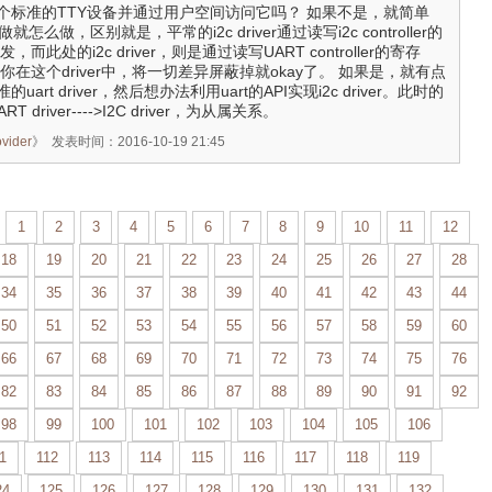
个标准的TTY设备并通过用户空间访问它吗？ 如果不是，就简单
么做就怎么做，区别就是，平常的i2c driver通过读写i2c controller的
而此处的i2c driver，则是通过读写UART controller的寄存
你在这个driver中，将一切差异屏蔽掉就okay了。 如果是，就有点
rt driver，然后想办法利用uart的API实现i2c driver。此时的
 driver---->I2C driver，为从属关系。
ovider
》
发表时间：2016-10-19 21:45
1
2
3
4
5
6
7
8
9
10
11
12
18
19
20
21
22
23
24
25
26
27
28
34
35
36
37
38
39
40
41
42
43
44
50
51
52
53
54
55
56
57
58
59
60
66
67
68
69
70
71
72
73
74
75
76
82
83
84
85
86
87
88
89
90
91
92
98
99
100
101
102
103
104
105
106
1
112
113
114
115
116
117
118
119
24
125
126
127
128
129
130
131
132