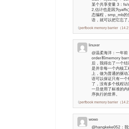
某个共享变量 3：fs/s
2,估计也是因为ya
态编程，smp_mb的
语，就可以把它忘了。你
《
perfbook memory barrie
linuxer
@温柔海洋：一年前
order和memor
后，我得出了一个结
是并非每一个内核工
上，做为普通的驱动
语可以保证只有一个
了，没有多个线程访
一旦使用了标准的内
序执行的世界。
《
perfbook memory barrie
wowo
@hangkeke0