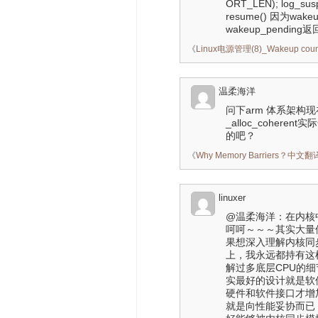
ORT_LEN); log_susp
resume() 因为wa
wakeup_pending返
《
Linux电源管理(8)_Wakeup co
温柔海洋
问下arm 体系架构现
_alloc_cohere
的吧？
《
Why Memory Barriers？中
linuxer
@温柔海洋：在内核中s
呵呵～～～其实大量使
果想深入理解内核同步机制
上，我永远都持有这
解过多底层CPU的细
实最好的设计就是软
硬件和软件接口才增加了
就是向性能妥协而已，一