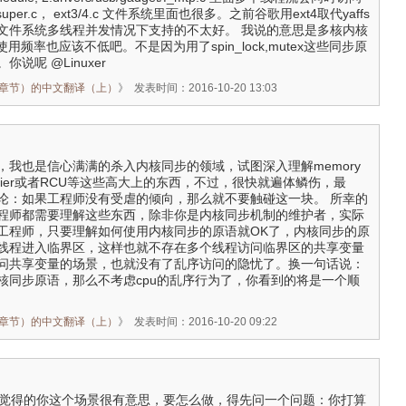
uper.c， ext3/4.c 文件系统里面也很多。之前谷歌用ext4取代yaffs
ffs文件系统多线程并发情况下支持的不太好。 我说的意思是多核内核
使用频率也应该不低吧。不是因为用了spin_lock,mutex这些同步原
说呢 @Linuxer
r（14.2章节）的中文翻译（上）
》
发表时间：2016-10-20 13:03
，我也是信心满满的杀入内核同步的领域，试图深入理解memory
y barrier或者RCU等这些高大上的东西，不过，很快就遍体鳞伤，最
论：如果工程师没有受虐的倾向，那么就不要触碰这一块。 所幸的
程师都需要理解这些东西，除非你是内核同步机制的维护者，实际
工程师，只要理解如何使用内核同步的原语就OK了，内核同步的原
线程进入临界区，这样也就不存在多个线程访问临界区的共享变量
问共享变量的场景，也就没有了乱序访问的隐忧了。换一句话说：
核同步原语，那么不考虑cpu的乱序行为了，你看到的将是一个顺
r（14.2章节）的中文翻译（上）
》
发表时间：2016-10-20 09:22
52：我觉得的你这个场景很有意思，要怎么做，得先问一个问题：你打算