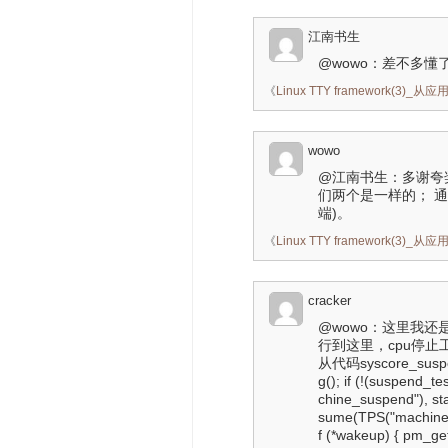
江南书生
@wowo：差不多懂
《
Linux TTY framework(3)
wowo
@江南书生：多谢夸奖。
们两个是一样的； 通
端)。
《
Linux TTY framework(3)
cracker
@wowo：这里我还是很疑
行到这里，cpu停止工作
从代码syscore_sus
g(); if (!(suspend
chine_suspend"), sta
sume(TPS("machine_s
f (*wakeup) { pm_