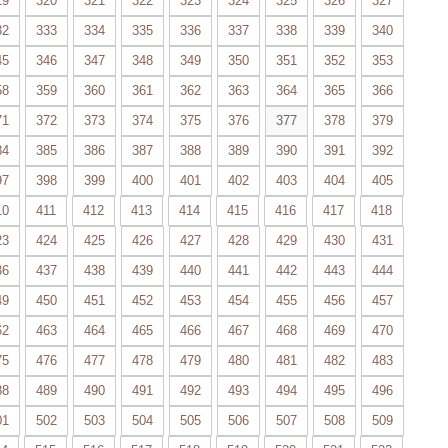
19
320
321
322
323
324
325
326
327
32
333
334
335
336
337
338
339
340
45
346
347
348
349
350
351
352
353
58
359
360
361
362
363
364
365
366
71
372
373
374
375
376
377
378
379
84
385
386
387
388
389
390
391
392
97
398
399
400
401
402
403
404
405
10
411
412
413
414
415
416
417
418
23
424
425
426
427
428
429
430
431
36
437
438
439
440
441
442
443
444
49
450
451
452
453
454
455
456
457
62
463
464
465
466
467
468
469
470
75
476
477
478
479
480
481
482
483
88
489
490
491
492
493
494
495
496
01
502
503
504
505
506
507
508
509