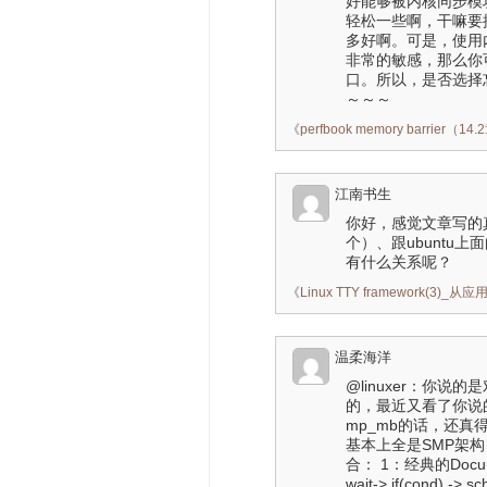
好能够被内核同步模
轻松一些啊，干嘛要搞清楚
多好啊。可是，使用
非常的敏感，那么你可
口。所以，是否选择忘
～～～
《
perfbook memory barrie
江南书生
你好，感觉文章写的
个）、跟ubuntu上
有什么关系呢？
《
Linux TTY framework(3)
温柔海洋
@linuxer：你说的
的，最近又看了你说的
mp_mb的话，还真
基本上全是SMP架构
合： 1：经典的Docum
wait-> if(cond) -