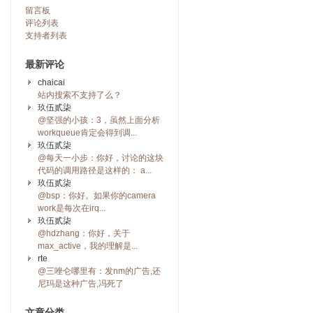
留言板
评论列表
支持者列表
最新评论
chaicai
站内搜索不支持了么？
玖伍贰柒
@坚强的小孩：3，虽然上面分析
workqueue肯定会得到调...
玖伍贰柒
@每天一小步：你好，讨论的这块
代码的调用路径是这样的： a...
玖伍贰柒
@bsp：你好。如果你的camera
work是每次在irq...
玖伍贰柒
@hdzhang：你好，关于
max_active，我的理解是...
rte
@三唑仑哪里有：发nm的广告,还
尼玛是这种广告,冯死了
文章分类