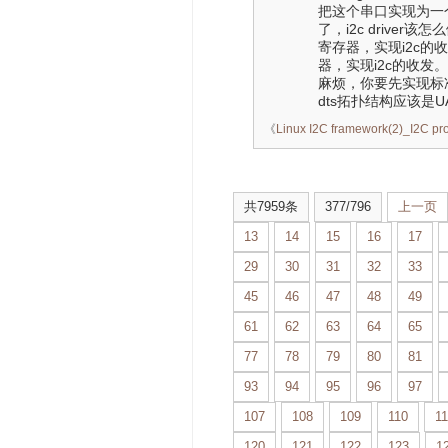
把这个串口实现为一
了，i2c driver该怎
寄存器，实现i2c的收发，
器，实现i2c的收发。
麻烦，你要先实现标准的ua
dts拓扑结构应该是UART
《
Linux I2C framework(2)_I2C pr
共7959条
377/796
上一页
13
14
15
16
17
29
30
31
32
33
45
46
47
48
49
61
62
63
64
65
77
78
79
80
81
93
94
95
96
97
107
108
109
110
11
120
121
122
123
1