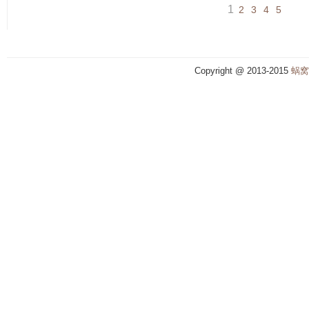
1
2
3
4
5
Copyright @ 2013-2015
蜗窝