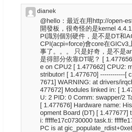
dianek
@hello：最近在用http://open-est
開發板，很奇怪的是kernel 4.4
PI識別個別硬件，是不是DT和A
CPI(acpi=force)會core在GI
事了。。。 只是好奇，是不是arm
是得部分依靠DT呢？ [ 1.477656] De
e on CPU2 [ 1.477662] CPU2: mp
stributor! [ 1.477670] ------------[ c
7671] WARNING: at drivers/irqchi
477672] Modules linked in: [ 1.
U: 2 PID: 0 Comm: swapper/2 Ta
[ 1.477676] Hardware name: His
opment Board (DT) [ 1.477677] t
i: fffffe17c0730000 task.ti: ffff
PC is at gic_populate_rdist+0xe