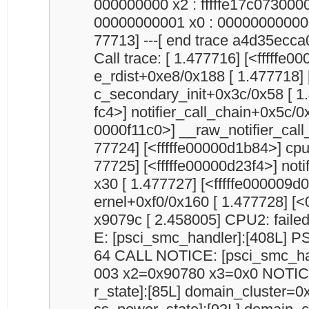
000000000 x2 : fffffe17c0730000
00000000001 x0 : 000000000000
77713] ---[ end trace a4d35ecca0
Call trace: [ 1.477716] [<fffffe0
e_rdist+0xe8/0x188 [ 1.477718] 
c_secondary_init+0x3c/0x58 [ 1.
fc4>] notifier_call_chain+0x5c/0x
0000f11c0>] __raw_notifier_call
77724] [<fffffe00000d1b84>] cpu
77725] [<fffffe00000d23f4>] not
x30 [ 1.477727] [<fffffe000009d
ernel+0xf0/0x160 [ 1.477728] 
x9079c [ 2.458005] CPU2: faile
E: [psci_smc_handler]:[408
64 CALL NOTICE: [psci_smc_han
003 x2=0x90780 x3=0x0 NOTICE
r_state]:[85L] domain_cluster=