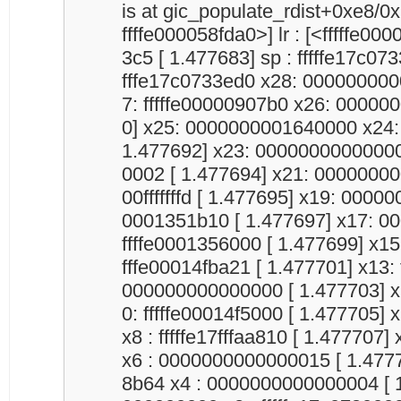
is at gic_populate_rdist+0xe8/0x
ffffe000058fda0>] lr : [<fffffe00
3c5 [ 1.477683] sp : fffffe17c073
fffe17c0733ed0 x28: 000000000
7: fffffe00000907b0 x26: 00000
0] x25: 0000000001640000 x24
1.477692] x23: 0000000000000
0002 [ 1.477694] x21: 0000000
00fffffffd [ 1.477695] x19: 0000
0001351b10 [ 1.477697] x17: 0
ffffe0001356000 [ 1.477699] x15: 
fffe00014fba21 [ 1.477701] x13:
000000000000000 [ 1.477703] x1
0: fffffe00014f5000 [ 1.477705]
x8 : fffffe17fffaa810 [ 1.47770
x6 : 0000000000000015 [ 1.477
8b64 x4 : 0000000000000004 [ 