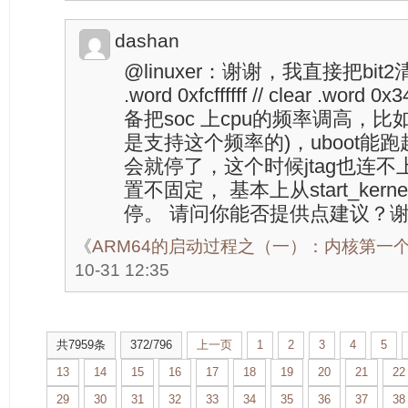
dashan
@linuxer：谢谢，我直接把bit2
.word 0xfcffffff // clear .word
备把soc 上cpu的频率调高，比如
是支持这个频率的)，uboot能
会就停了，这个时候jtag也连
置不固定， 基本上从start_ke
停。 请问你能否提供点建议？
《
ARM64的启动过程之（一）：内核第一
10-31 12:35
共7959条
372/796
上一页
1
2
3
4
5
13
14
15
16
17
18
19
20
21
22
29
30
31
32
33
34
35
36
37
38