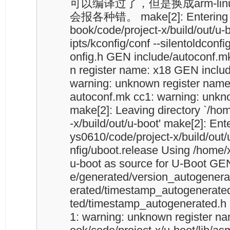
可以编译过了，但是换成arm-linux
会报各种错。 make[2]: Entering di
book/code/project-x/build/out/u-
ipts/kconfig/conf --silentoldconf
onfig.h GEN include/autoconf.m
n register name: x18 GEN inclu
warning: unknown register name
autoconf.mk cc1: warning: unkn
make[2]: Leaving directory `/ho
-x/build/out/u-boot' make[2]: Ent
ys0610/code/project-x/build/out
nfig/uboot.release Using /home/
u-boot as source for U-Boot GE
e/generated/version_autogenera
erated/timestamp_autogenerate
ted/timestamp_autogenerated.h 
1: warning: unknown register n