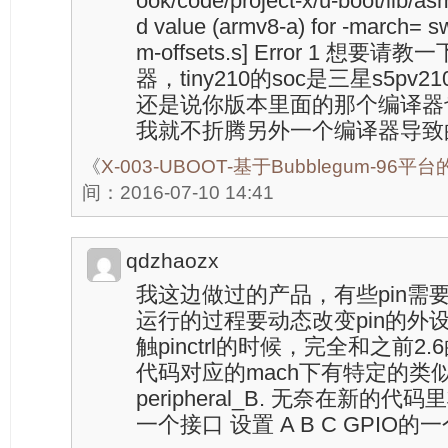
ook/code/project-x/u-boot/lib/asm
d value (armv8-a) for -march= swi
m-offsets.s] Error 1 
器，tiny210的soc是三星s5pv
还是说你版本里面的那个编译器
我就不折腾另外一个编译器导致
《
X-003-UBOOT-基于Bubblegum-96平
间：2016-07-10 14:41
qdzhaozx
我这边做过的产品，有些pin需
运行的过程要动态改变pin的外
触pinctrl的时候，完全和之前2
代码对应的mach下有特定的类似 set_p
peripheral_B. 无奈在新的代码里将pi
一个接口 设置 A B C GPIO的