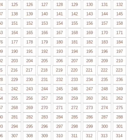
24
125
126
127
128
129
130
131
132
37
138
139
140
141
142
143
144
145
50
151
152
153
154
155
156
157
158
63
164
165
166
167
168
169
170
171
76
177
178
179
180
181
182
183
184
89
190
191
192
193
194
195
196
197
02
203
204
205
206
207
208
209
210
15
216
217
218
219
220
221
222
223
28
229
230
231
232
233
234
235
236
41
242
243
244
245
246
247
248
249
54
255
256
257
258
259
260
261
262
67
268
269
270
271
272
273
274
275
80
281
282
283
284
285
286
287
288
93
294
295
296
297
298
299
300
301
06
307
308
309
310
311
312
313
314