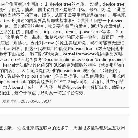
个角度看这个问题： 1. device tree的本质。 没错，device tree
硬件，但是，抽象、描述硬件并不是最终目标。最终目标是：“通过
ee，方便的支持不同的平台、版型，从而不需要重新编译kernel”。 要实现
ce tree所描述的内容要具备哪些基本条件？共性！回想一下device
：属性=值。因此所谓的共性，就是要有相同的属性，通过修改属性值，
的，例如reg、irq、gpio、reset、power gate等等。 2. d
的层次结构。 这里的层次，基本上和总线拓扑的层次是一致的。越顶层，“共
底层，则越小。因此对kernel的原生实现来说，就不可能事无巨细
e tree内容。但这不代表我们不能使用device tree（对应您问题中
下面描述。 我们以SPI为例，kernel framework能抽象出来哪
ree里面呢？参考“Documentation/devicetree/bindings/spi/spi
多的。 kernel无法假设具体的SPI BUS的更为细致的特性（就是那些在s
o中描述的内容），因而无法提供标准的device tree 属性值，它能做的，
告诉各个spi bus driver（你自己提供、自己使用哦）。 那么问
i_board_info的内容也放到DTS中？当然可以，我们可以在spi节
入board info的一些内容，然后在probe中，解析出来，放到sp
o中。但要记住，这个子节点，只对某一特定平台有效。
》
发表时间：2015-05-08 09:07
点贡献。 话说北京搞互联网的太多了，周围很多童鞋都想去互联网