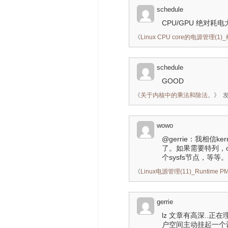
schedule
CPU/GPU 绝对耗
《
Linux CPU core的电源管理(1)
schedule
GOOD
《
关于内核中的乘法和除法。
》
发
wowo
@gerrie：我相信ke
了。如果需要特列，op
个sysfs节点，等
《
Linux电源管理(11)_Runtime
gerrie
lz 文章有高深..正
户空间主动挂起一个设备呢