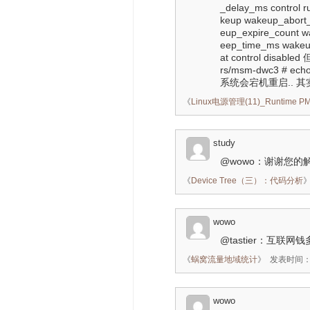
_delay_ms control r
keup wakeup_abort_
eup_expire_count 
eep_time_ms wakeu
at control disabl
rs/msm-dwc3 # e
系统会宕机重启.. 
《
Linux电源管理(11)_Runtime
study
@wowo：谢谢您的解
《
Device Tree（三）：代码分析
wowo
@tastier：互联
《
蜗窝流量地域统计
》
发表时间：20
wowo