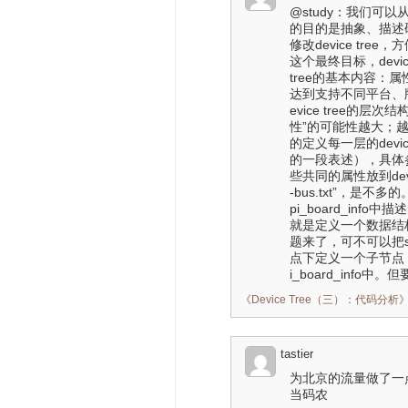
@study：我们可以从两
的目的是抽象、描述
修改device tr
这个最终目标，devi
tree的基本内容
达到支持不同平台、版型的目
evice tree
性”的可能性越大；越
的定义每一层的devic
的一段表述），具体参考
些共同的属性放到device t
-bus.txt”，是不
pi_board_inf
就是定义一个数据结构，
题来了，可不可以把sp
点下定义一个子节点，放
i_board_inf
《
Device Tree（三）：代码分析
tastier
为北京的流量做了一
当码农