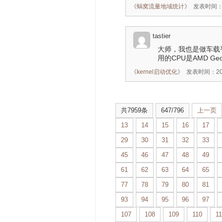
《
蜗窝流量地域统计
》
发表时间：20
tastier
大师，我也是做车载
用的CPU是AMD G
《
kernel启动优化
》
发表时间：2015
共7959条
647/796
上一页
13
14
15
16
17
29
30
31
32
33
45
46
47
48
49
61
62
63
64
65
77
78
79
80
81
93
94
95
96
97
107
108
109
110
11