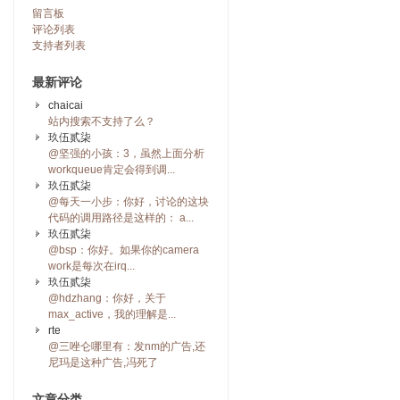
留言板
评论列表
支持者列表
最新评论
chaicai
站内搜索不支持了么？
玖伍贰柒
@坚强的小孩：3，虽然上面分析
workqueue肯定会得到调...
玖伍贰柒
@每天一小步：你好，讨论的这块
代码的调用路径是这样的： a...
玖伍贰柒
@bsp：你好。如果你的camera
work是每次在irq...
玖伍贰柒
@hdzhang：你好，关于
max_active，我的理解是...
rte
@三唑仑哪里有：发nm的广告,还
尼玛是这种广告,冯死了
文章分类