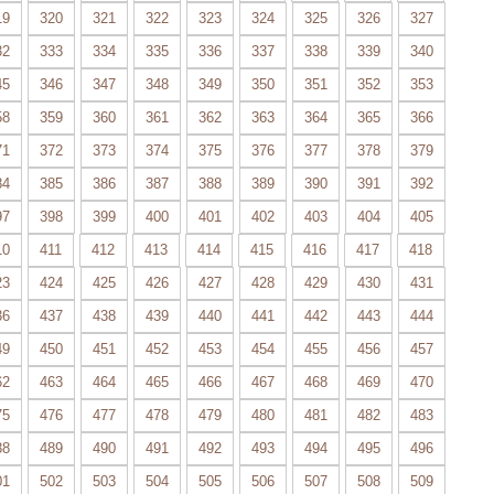
19
320
321
322
323
324
325
326
327
32
333
334
335
336
337
338
339
340
45
346
347
348
349
350
351
352
353
58
359
360
361
362
363
364
365
366
71
372
373
374
375
376
377
378
379
84
385
386
387
388
389
390
391
392
97
398
399
400
401
402
403
404
405
10
411
412
413
414
415
416
417
418
23
424
425
426
427
428
429
430
431
36
437
438
439
440
441
442
443
444
49
450
451
452
453
454
455
456
457
62
463
464
465
466
467
468
469
470
75
476
477
478
479
480
481
482
483
88
489
490
491
492
493
494
495
496
01
502
503
504
505
506
507
508
509