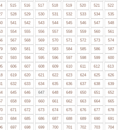
14
515
516
517
518
519
520
521
522
27
528
529
530
531
532
533
534
535
40
541
542
543
544
545
546
547
548
53
554
555
556
557
558
559
560
561
66
567
568
569
570
571
572
573
574
79
580
581
582
583
584
585
586
587
92
593
594
595
596
597
598
599
600
05
606
607
608
609
610
611
612
613
18
619
620
621
622
623
624
625
626
31
632
633
634
635
636
637
638
639
44
645
646
647
648
649
650
651
652
57
658
659
660
661
662
663
664
665
70
671
672
673
674
675
676
677
678
83
684
685
686
687
688
689
690
691
96
697
698
699
700
701
702
703
704