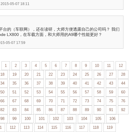
15-05-07 18:11
平台的（车联网），还在读研，大师方便透露自己的公司吗？ 我们
eode LX800，在车载方面，和大师用的A9哪个性能更好？
-05-07 17:59
1
2
3
4
5
6
7
8
9
10
11
12
18
19
20
21
22
23
24
25
26
27
28
34
35
36
37
38
39
40
41
42
43
44
50
51
52
53
54
55
56
57
58
59
60
66
67
68
69
70
71
72
73
74
75
76
82
83
84
85
86
87
88
89
90
91
92
98
99
100
101
102
103
104
105
106
1
112
113
114
115
116
117
118
119