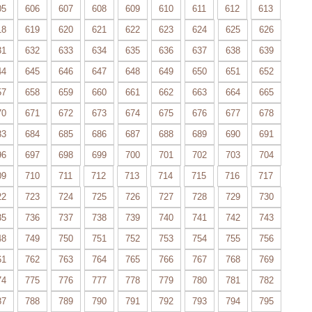
05
606
607
608
609
610
611
612
613
18
619
620
621
622
623
624
625
626
31
632
633
634
635
636
637
638
639
44
645
646
647
648
649
650
651
652
57
658
659
660
661
662
663
664
665
70
671
672
673
674
675
676
677
678
83
684
685
686
687
688
689
690
691
96
697
698
699
700
701
702
703
704
09
710
711
712
713
714
715
716
717
22
723
724
725
726
727
728
729
730
35
736
737
738
739
740
741
742
743
48
749
750
751
752
753
754
755
756
61
762
763
764
765
766
767
768
769
74
775
776
777
778
779
780
781
782
87
788
789
790
791
792
793
794
795