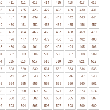
10
411
412
413
414
415
416
417
418
23
424
425
426
427
428
429
430
431
36
437
438
439
440
441
442
443
444
49
450
451
452
453
454
455
456
457
62
463
464
465
466
467
468
469
470
75
476
477
478
479
480
481
482
483
88
489
490
491
492
493
494
495
496
01
502
503
504
505
506
507
508
509
14
515
516
517
518
519
520
521
522
27
528
529
530
531
532
533
534
535
40
541
542
543
544
545
546
547
548
53
554
555
556
557
558
559
560
561
66
567
568
569
570
571
572
573
574
79
580
581
582
583
584
585
586
587
92
593
594
595
596
597
598
599
600