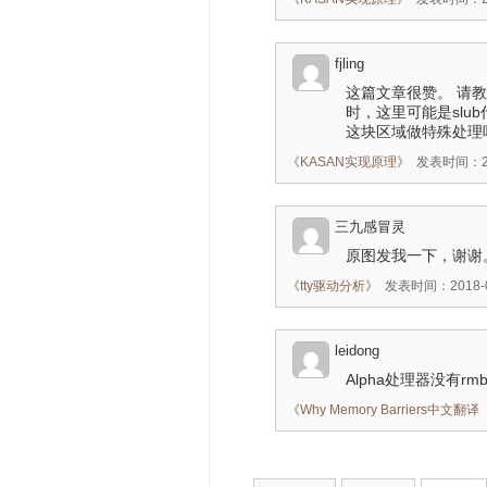
fjling
这篇文章很赞。 请教一个
时，这里可能是slub
这块区域做特殊处理
《
KASAN实现原理
》
发表时间：201
三九感冒灵
原图发我一下，谢谢。13
《
tty驱动分析
》
发表时间：2018-07
leidong
Alpha处理器没有rm
《
Why Memory Barriers中文翻