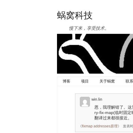
蜗窝科技
慢下来，享受技术。
博客
项目
关于蜗窝
联
win.lin
恩，我理解错了。这里面有
ry-fix-map(临时固
翻译过来都很接近。
《
fixmap addresses原理
》
发表时间