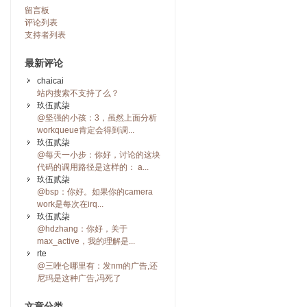
留言板
评论列表
支持者列表
最新评论
chaicai
站内搜索不支持了么？
玖伍贰柒
@坚强的小孩：3，虽然上面分析
workqueue肯定会得到调...
玖伍贰柒
@每天一小步：你好，讨论的这块
代码的调用路径是这样的： a...
玖伍贰柒
@bsp：你好。如果你的camera
work是每次在irq...
玖伍贰柒
@hdzhang：你好，关于
max_active，我的理解是...
rte
@三唑仑哪里有：发nm的广告,还
尼玛是这种广告,冯死了
文章分类