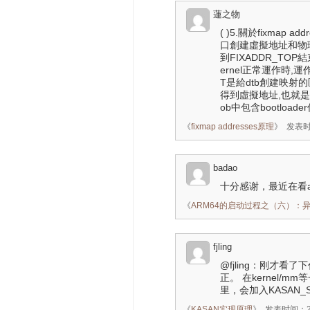
蓮之物
( )5.關於fixmap 
口創建虛擬地址和物理地
到FIXADDR_TOP結束,
ernel正常運作時,運作t
T是給dtb創建映射的區
得到虛擬地址,也就是運作(FIX
ob中包含bootloa
《
fixmap addresses原理
》
发表时间
badao
十分感谢，最近在看
《
ARM64的启动过程之（六）：
fjling
@fjling：刚才
正。 在kernel/
里，会加入KASAN_
《
KASAN实现原理
》
发表时间：201