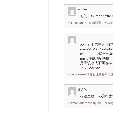
win.lin
对的。fix-map分:fi
《
fixmap addresses原理
》
发表时间
一二三
>> b）由第三方具有智
------>DMA Contr
e<---------->IO
mmu提供地址映射
是应该改成下面这样
下： Device<---------
《
Linux kernel内存管理的基本概
蓮之物
@蓮之物：up寫得
《
fixmap addresses原理
》
发表时间