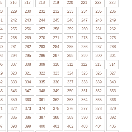
15
216
217
218
219
220
221
222
223
28
229
230
231
232
233
234
235
236
41
242
243
244
245
246
247
248
249
54
255
256
257
258
259
260
261
262
67
268
269
270
271
272
273
274
275
80
281
282
283
284
285
286
287
288
93
294
295
296
297
298
299
300
301
06
307
308
309
310
311
312
313
314
19
320
321
322
323
324
325
326
327
32
333
334
335
336
337
338
339
340
45
346
347
348
349
350
351
352
353
58
359
360
361
362
363
364
365
366
71
372
373
374
375
376
377
378
379
84
385
386
387
388
389
390
391
392
97
398
399
400
401
402
403
404
405