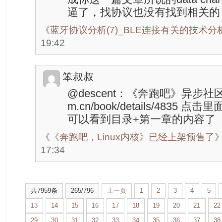
逼了，找协议也没有找到相关的
《
蓝牙协议分析(7)_BLE连接有关的技术分
19:42
笨叔叔
@descent：《奔跑吧》异步社区网址:
m.cn/book/details/4835 点
可以看到目录+第一章的内容了
《
《奔跑吧，Linux内核》已经上架预售了
17:34
共7959条
265/796
上一页
1
2
3
4
5
13
14
15
16
17
18
19
20
21
22
29
30
31
32
33
34
35
36
37
38