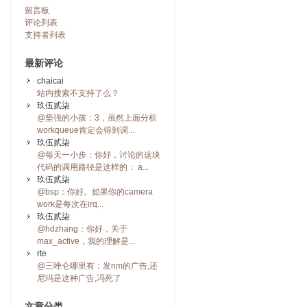
留言板
评论列表
支持者列表
最新评论
chaicai
站内搜索不支持了么？
玖伍贰柒
@坚强的小孩：3，虽然上面分析
workqueue肯定会得到调...
玖伍贰柒
@每天一小步：你好，讨论的这块
代码的调用路径是这样的： a...
玖伍贰柒
@bsp：你好。如果你的camera
work是每次在irq...
玖伍贰柒
@hdzhang：你好，关于
max_active，我的理解是...
rte
@三唑仑哪里有：发nm的广告,还
尼玛是这种广告,冯死了
文章分类