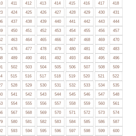
10
411
412
413
414
415
416
417
418
23
424
425
426
427
428
429
430
431
36
437
438
439
440
441
442
443
444
49
450
451
452
453
454
455
456
457
62
463
464
465
466
467
468
469
470
75
476
477
478
479
480
481
482
483
88
489
490
491
492
493
494
495
496
01
502
503
504
505
506
507
508
509
14
515
516
517
518
519
520
521
522
27
528
529
530
531
532
533
534
535
40
541
542
543
544
545
546
547
548
53
554
555
556
557
558
559
560
561
66
567
568
569
570
571
572
573
574
79
580
581
582
583
584
585
586
587
92
593
594
595
596
597
598
599
600