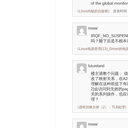
of the global monitor
《
Linux内核的自旋锁
》
发表时间：2
nowar
IRQF_NO_SU
吗？睡下后是不根本
《
Linux电源管理(13)_Driver的
futureland
楼主请教个问题： 借
改了映射关系，在A2
理解在这种前提下有以下几
2]会访问到无效的pa
关的系列操作，也应
理？
《
进程切换分析（2）：TLB处理
nowar