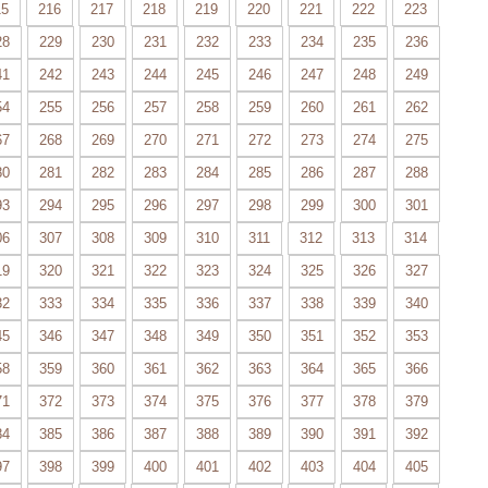
15
216
217
218
219
220
221
222
223
28
229
230
231
232
233
234
235
236
41
242
243
244
245
246
247
248
249
54
255
256
257
258
259
260
261
262
67
268
269
270
271
272
273
274
275
80
281
282
283
284
285
286
287
288
93
294
295
296
297
298
299
300
301
06
307
308
309
310
311
312
313
314
19
320
321
322
323
324
325
326
327
32
333
334
335
336
337
338
339
340
45
346
347
348
349
350
351
352
353
58
359
360
361
362
363
364
365
366
71
372
373
374
375
376
377
378
379
84
385
386
387
388
389
390
391
392
97
398
399
400
401
402
403
404
405