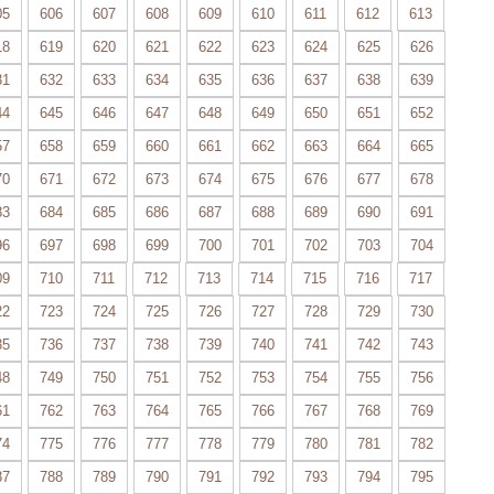
05
606
607
608
609
610
611
612
613
18
619
620
621
622
623
624
625
626
31
632
633
634
635
636
637
638
639
44
645
646
647
648
649
650
651
652
57
658
659
660
661
662
663
664
665
70
671
672
673
674
675
676
677
678
83
684
685
686
687
688
689
690
691
96
697
698
699
700
701
702
703
704
09
710
711
712
713
714
715
716
717
22
723
724
725
726
727
728
729
730
35
736
737
738
739
740
741
742
743
48
749
750
751
752
753
754
755
756
61
762
763
764
765
766
767
768
769
74
775
776
777
778
779
780
781
782
87
788
789
790
791
792
793
794
795