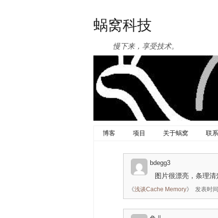
蜗窝科技
慢下来，享受技术。
博客
项目
关于蜗窝
联
bdegg3
图片很漂亮，条理清楚
《
浅谈Cache Memory
》
发表时间：2