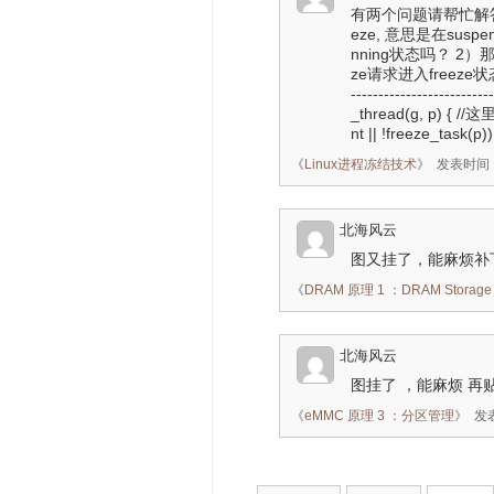
有两个问题请帮忙解答，
eze, 意思是在su
nning状态吗？ 2）
ze请求进入free
----------------------
_thread(g, p) {
nt || !freeze_task(p)) 
《
Linux进程冻结技术
》
发表时间：2
北海风云
图又挂了，能麻烦补
《
DRAM 原理 1 ：DRAM Storage 
北海风云
图挂了 ，能麻烦 再
《
eMMC 原理 3 ：分区管理
》
发表