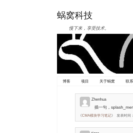
蜗窝科技
慢下来，享受技术。
博客
项目
关于蜗窝
联
Zhenhua
插一句，splash_me
《
CMA模块学习笔记
》
发表时间：20