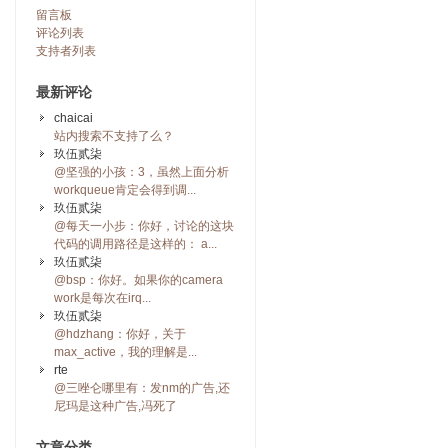
留言板
评论列表
支持者列表
最新评论
chaicai
站内搜索不支持了么？
玖伍贰柒
@坚强的小孩：3，虽然上面分析
workqueue肯定会得到调...
玖伍贰柒
@每天一小步：你好，讨论的这块
代码的调用路径是这样的： a...
玖伍贰柒
@bsp：你好。如果你的camera
work是每次在irq...
玖伍贰柒
@hdzhang：你好，关于
max_active，我的理解是...
rte
@三唑仑哪里有：发nm的广告,还
尼玛是这种广告,冯死了
文章分类