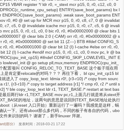
CP15 VBAR register */ ldr r0, =_stext mcr p15, 0, r0, c12, c0, 0
NDPROC(c_runtime_cpu_setup) ENTRY(save_boot_params) bx l
ller ENDPROC(save_boot_params) .weak save_boot_params ENT
v r0, #0 @ set up for MCR mcr p15, 0, r0, c8, c7, 0 @ invalidat
, c7, c5, 0 @ invalidate icache mcr p15, 0, r0, c7, c5, 6 @ invali
b mrc p15, 0, r0, c1, c0, 0 bic r0, r0, #0x00002000 @ clear bits 1
 #0x00000007 @ clear bits 2:0 (-CAM) orr r0, r0, #0x00000002 @ s
n orr r0, r0, #0x00000800 @ set bit 11 (Z---) BTB #ifdef CONFIG_S
, r0, #0x00001000 @ clear bit 12 (I) I-cache #else orr r0, r0,
t 12 (I) I-cache #endif mcr p15, 0, r0, c1, c0, 0 mov pc, lr @ ba
NDPROC(cpu_init_cp15) #ifndef CONFIG_SKIP_LOWLEVEL_INIT E
 b lowlevel_init @ go setup pll,mux,memory ENDPROC(cpu_init_
这里面有个配置项叫 CONFIG_RELOC_TO_TEXT_BASE 这个板子现在用
定要relocate的对吗？？？ 再往下看， bl cpu_init_cp15 bl
就进入了 copy_loop_text: ldmia r0!, {r3-r10} /* copy from sourc
a r1!, {r3-r10} /* copy to target address [r1] */ cmp r0, r2 /* until s
2] */ ble copy_loop_text ldr r1, TEXT_BASE /* restart at text bas
 关键是最后两行ldr r1,TEXT_BASE mov pc,r1,上面几行就是将从stext开
XT_BASE的地址，这两句的意思是说回到TEXT_BASE地址处执行
boot（从reset 入口开始）重新运行了一遍吗？我感觉是这样，蜗
认一下。还有uboot那么多代码，不同的板子有各自的代码，ubo
.mk文件来识别的吗？ 谢谢了，新手linuxer 拜谢。
ard)部分
》
发表时间：2018-03-21 17:22