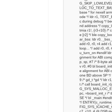
G_SKIP_LOWLEVEL_IN
LOC_TO_TEXT_BASE re
base * for nexell arm
ode */ ldr r1, TEXT_B
c during debug */ beq
nd address */ copy_lo
tmia r1!, {r3-r10} /*
e [r2] */ ble copy_lo
ar_bss: ldr r0, _bss
add r0, r0, r4 add r1,
loop... */ add r0, 
u_turn_on #endif ld
gnment for ABI comp
p, sp, #7 /* 8-byte 
v r0, #0 bl board_ini
e alignment for AB
one BD above SP */ b
9 /* gd_t *gd */ ldr 
t /* call board_init_
G_SYS_MALLOC_END) /
pc, =board_init_r /
SE */ bl _main #endif /*
*/ ENTRY(c_runtime_c
FIG_SYS_ICACHE_OFF 
c7, c10, 4 @ DSB mcr 