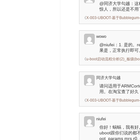
@同济大学勾越：这种级
惊人，所以还是不用
《
X-003-UBOOT-基于Bubbleg
wowo
@niufei：1. 是
果是，正常执行即可。 
《
u-boot启动流程分析(2)_板级(bo
同济大学勾越
请问适用于ARMCort
用。在淘宝查了好久
《
X-003-UBOOT-基于Bubbleg
niufei
你好！蜗蜗，我有好几个问
uboot跟你们说的都不太一样
oot_params mrs r0, c