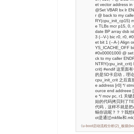
et vector address in 
@Set VBAR bx lr E
r @ back to my ca
RY(cpu_init_cp15) mo
e TLBs mcr p15, 0, r0
date BP array dsb is
3 (--V-) bic r0, r0,
et bit 1 (--A-) Alig
YS_ICACHE_OFF bic r0
#0x00001000 @ set bi
ck to my caller E
NTRY(cpu_init_crit)
crit) #endif 
的是SD卡启动，理论上是肯
cpu_init_crit 之后直接
e address [r0] */ stmi
ource end addreee [r
e */ mov pc, r1
始的代码拷贝到了TE
代码，这样不就是把u
蜗你说呢？？？我想确
ot是通过mkfile和
《
u-boot启动流程分析(2)_板级(bo