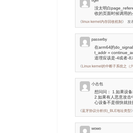
tiger
没太明白page_re
收的页面时候调用的
《
linux kernel内存回收机制
》
发表
passerby
在arm64的do_sig
t_addr = continue
道理应该是-4或者-
《
Linux kernel的中断子系统
小怂包
想问问： 1.如果
2.如果有人恶意攻
心设备不是很快就挂
《
蓝牙协议分析(6)_BLE地址类型
wowo