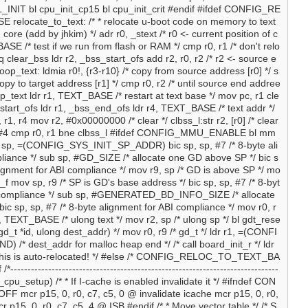
IT bl cpu_init_cp15 bl cpu_init_crit #endif #ifdef CONFIG_RE
locate_to_text: /* * relocate u-boot code on memory to text
 core (add by jhkim) */ adr r0, _stext /* r0 <- current position of c
ASE /* test if we run from flash or RAM */ cmp r0, r1 /* don't relo
 clear_bss ldr r2, _bss_start_ofs add r2, r0, r2 /* r2 <- source e
op_text: ldmia r0!, {r3-r10} /* copy from source address [r0] */ s
 copy to target address [r1] */ cmp r0, r2 /* until source end addree
op_text ldr r1, TEXT_BASE /* restart at text base */ mov pc, r1 cle
_start_ofs ldr r1, _bss_end_ofs ldr r4, TEXT_BASE /* text addr */
 r1, r4 mov r2, #0x00000000 /* clear */ clbss_l:str r2, [r0] /* clear
r0, #4 cmp r0, r1 bne clbss_l #ifdef CONFIG_MMU_ENABLE bl mm
r sp, =(CONFIG_SYS_INIT_SP_ADDR) bic sp, sp, #7 /* 8-byte ali
liance */ sub sp, #GD_SIZE /* allocate one GD above SP */ bic s
alignment for ABI compliance */ mov r9, sp /* GD is above SP */ mo
t_f mov sp, r9 /* SP is GD's base address */ bic sp, sp, #7 /* 8-byt
I compliance */ sub sp, #GENERATED_BD_INFO_SIZE /* allocate
ic sp, sp, #7 /* 8-byte alignment for ABI compliance */ mov r0, r
r1, TEXT_BASE /* ulong text */ mov r2, sp /* ulong sp */ bl gdt_rese
r(gd_t *id, ulong dest_addr) */ mov r0, r9 /* gd_t */ ldr r1, =(CONFI
* dest_addr for malloc heap end */ /* call board_init_r */ ldr
* this is auto-relocated! */ #else /* CONFIG_RELOC_TO_TEXT_BA
------------------------------------------------------------------------------
pu_setup) /* * If I-cache is enabled invalidate it */ #ifndef CON
mcr p15, 0, r0, c7, c5, 0 @ invalidate icache mcr p15, 0, r0,
p15, 0, r0, c7, c5, 4 @ ISB #endif /* * Move vector table */ /* S