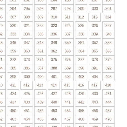
80
281
282
283
284
285
286
287
288
93
294
295
296
297
298
299
300
301
06
307
308
309
310
311
312
313
314
19
320
321
322
323
324
325
326
327
32
333
334
335
336
337
338
339
340
45
346
347
348
349
350
351
352
353
58
359
360
361
362
363
364
365
366
71
372
373
374
375
376
377
378
379
84
385
386
387
388
389
390
391
392
97
398
399
400
401
402
403
404
405
10
411
412
413
414
415
416
417
418
23
424
425
426
427
428
429
430
431
36
437
438
439
440
441
442
443
444
49
450
451
452
453
454
455
456
457
62
463
464
465
466
467
468
469
470