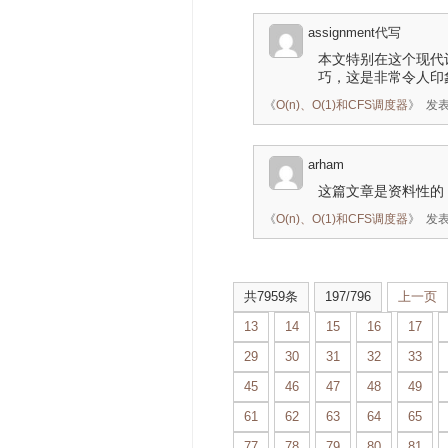
assignment代写
本文特别在这个现代
巧，这是非常令人印
《
O(n)、O(1)和CFS调度器
》
发表
arham
这篇文章是资料性的
《
O(n)、O(1)和CFS调度器
》
发表
共7959条
197/796
上一页
13
14
15
16
17
29
30
31
32
33
45
46
47
48
49
61
62
63
64
65
77
78
79
80
81