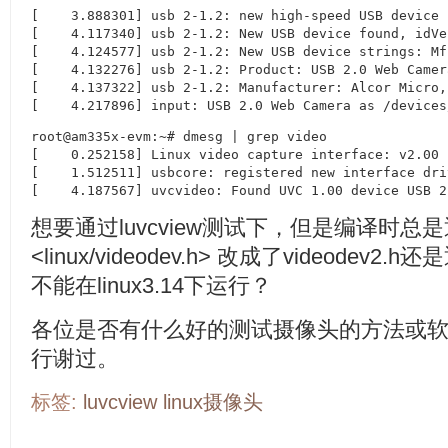
[    3.888301] usb 2-1.2: new high-speed USB device 
[    4.117340] usb 2-1.2: New USB device found, idVe
[    4.124577] usb 2-1.2: New USB device strings: Mf
[    4.132276] usb 2-1.2: Product: USB 2.0 Web Camera
[    4.137322] usb 2-1.2: Manufacturer: Alcor Micro, 
[    4.217896] input: USB 2.0 Web Camera as /devices
root@am335x-evm:~# dmesg | grep video

[    0.252158] Linux video capture interface: v2.00

[    1.512511] usbcore: registered new interface dri
[    4.187567] uvcvideo: Found UVC 1.00 device USB 2
想要通过luvcview测试下，但是编译时总是通
<linux/videodev.h> 改成了videodev2
不能在linux3.14下运行？
各位是否有什么好的测试摄像头的方法或
行谢过。
标签:
luvcview
linux摄像头