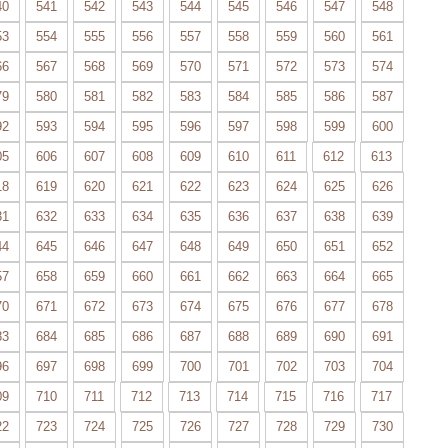
40
541
542
543
544
545
546
547
548
53
554
555
556
557
558
559
560
561
66
567
568
569
570
571
572
573
574
79
580
581
582
583
584
585
586
587
92
593
594
595
596
597
598
599
600
05
606
607
608
609
610
611
612
613
18
619
620
621
622
623
624
625
626
31
632
633
634
635
636
637
638
639
44
645
646
647
648
649
650
651
652
57
658
659
660
661
662
663
664
665
70
671
672
673
674
675
676
677
678
83
684
685
686
687
688
689
690
691
96
697
698
699
700
701
702
703
704
09
710
711
712
713
714
715
716
717
22
723
724
725
726
727
728
729
730