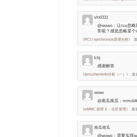
sfn0331
@wowo：让rcu忽略
常呢？感觉忽略某个i
《
RCU synchronize原理分析
》
发
lcbj
感谢解答
《
/proc/meminfo分析（一）
》
发表
wowo
@南瓜南瓜：mmcbl
《
eMMC 原理 3 ：分区管理
》
发表
南瓜南瓜
@wowo：需要实现