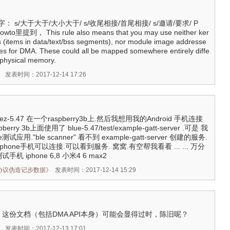
s/大于大于/大小大于/ s/收尾相接/首尾相接/ s/邀请/要求/ P
o里提到， This rule also means that you may use neither ker
 (items in data/text/bss segments), nor module image addresse
ses for DMA. These could all be mapped somewhere entirely diffe
f physical memory.
》
发表时间：2017-12-14 17:26
ez-5.47 在一个raspberry3b上.然后我想用我的Android 手机连接
rry 3b上面使用了 blue-5.47/test/example-gatt-server .可是 我
e测试应用."ble scanner" 看不到 example-gatt-server 创建的服务.
one手机可以连接.可以看到服务. 窝窝.有空帮我看看 ... ... 万分
机 iphone 6,8 小米4 6 max2
简协议伪造记步数据
》
发表时间：2017-12-14 15:29
 这份文档（包括DMA API本身）可能会显得过时，陈旧呢？
》
发表时间：2017-12-13 17:01