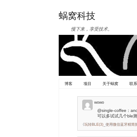
蜗窝科技
慢下来，享受技术。
博客
项目
关于蜗窝
联
wowo
@single-coff
可以多试试几个ble
《
玩转BLE(3)_使用微信蓝牙精