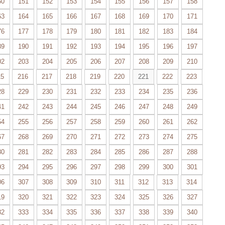
50
151
152
153
154
155
156
157
158
63
164
165
166
167
168
169
170
171
76
177
178
179
180
181
182
183
184
89
190
191
192
193
194
195
196
197
02
203
204
205
206
207
208
209
210
15
216
217
218
219
220
221
222
223
28
229
230
231
232
233
234
235
236
41
242
243
244
245
246
247
248
249
54
255
256
257
258
259
260
261
262
67
268
269
270
271
272
273
274
275
80
281
282
283
284
285
286
287
288
93
294
295
296
297
298
299
300
301
06
307
308
309
310
311
312
313
314
19
320
321
322
323
324
325
326
327
32
333
334
335
336
337
338
339
340