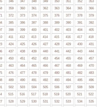
45
346
347
348
349
350
351
352
353
58
359
360
361
362
363
364
365
366
71
372
373
374
375
376
377
378
379
84
385
386
387
388
389
390
391
392
97
398
399
400
401
402
403
404
405
10
411
412
413
414
415
416
417
418
23
424
425
426
427
428
429
430
431
36
437
438
439
440
441
442
443
444
49
450
451
452
453
454
455
456
457
62
463
464
465
466
467
468
469
470
75
476
477
478
479
480
481
482
483
88
489
490
491
492
493
494
495
496
01
502
503
504
505
506
507
508
509
14
515
516
517
518
519
520
521
522
27
528
529
530
531
532
533
534
535