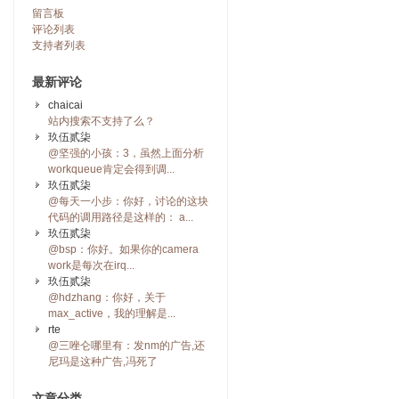
留言板
评论列表
支持者列表
最新评论
chaicai
站内搜索不支持了么？
玖伍贰柒
@坚强的小孩：3，虽然上面分析
workqueue肯定会得到调...
玖伍贰柒
@每天一小步：你好，讨论的这块
代码的调用路径是这样的： a...
玖伍贰柒
@bsp：你好。如果你的camera
work是每次在irq...
玖伍贰柒
@hdzhang：你好，关于
max_active，我的理解是...
rte
@三唑仑哪里有：发nm的广告,还
尼玛是这种广告,冯死了
文章分类