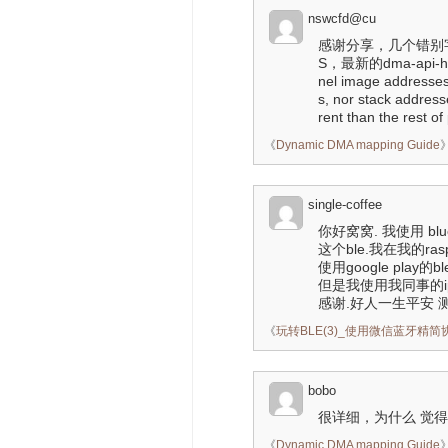
nswcfd@cu
感谢分享，几个错别字： 
S，最新的dma-api-howt
nel image addresses
s, nor stack addres
rent than the rest o
《
Dynamic DMA mapping Guide
single-coffee
你好窝窝. 我使用 blu
这个ble.我在我的raspbe
使用google play的bl
但是我使用我同事的iph
感谢.好人一生平安 测试手
《
玩转BLE(3)_使用微信蓝牙精
bobo
很详细，为什么 觉得
《
Dynamic DMA mapping Guide