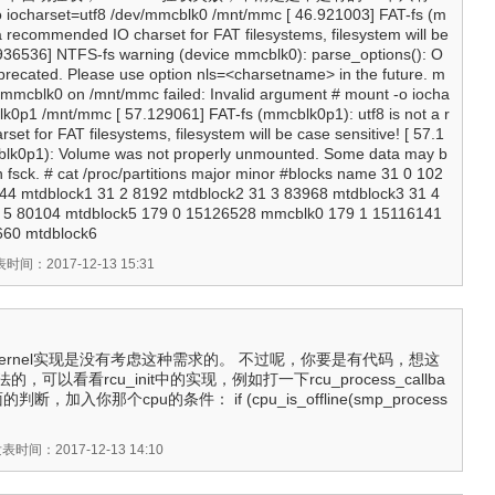
 iocharset=utf8 /dev/mmcblk0 /mnt/mmc [ 46.921003] FAT-fs (m
 a recommended IO charset for FAT filesystems, filesystem will be
6.936536] NTFS-fs warning (device mmcblk0): parse_options(): O
eprecated. Please use option nls=<charsetname> in the future. m
/mmcblk0 on /mnt/mmc failed: Invalid argument # mount -o iocha
lk0p1 /mnt/mmc [ 57.129061] FAT-fs (mmcblk0p1): utf8 is not a r
t for FAT filesystems, filesystem will be case sensitive! [ 57.1
blk0p1): Volume was not properly unmounted. Some data may b
n fsck. # cat /proc/partitions major minor #blocks name 31 0 102
144 mtdblock1 31 2 8192 mtdblock2 31 3 83968 mtdblock3 31 4
 5 80104 mtdblock5 179 0 15126528 mmcblk0 179 1 15116141
660 mtdblock6
时间：2017-12-13 15:31
的kernel实现是没有考虑这种需求的。 不过呢，你要是有代码，想这
可以看看rcu_init中的实现，例如打一下rcu_process_callba
，加入你那个cpu的条件： if (cpu_is_offline(smp_process
表时间：2017-12-13 14:10