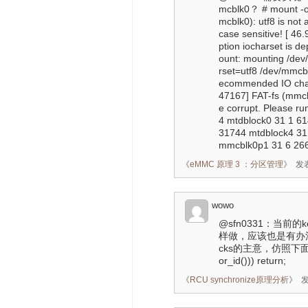
mcblk0？ # mount -o
mcblk0): utf8 is not
case sensitive! [ 4
ption iocharset is d
ount: mounting /dev
rset=utf8 /dev/mmcb
ecommended IO charse
47167] FAT-fs (mmc
e corrupt. Please ru
4 mtdblock0 31 1 6
31744 mtdblock4 31
mmcblk0p1 31 6 26
《
eMMC 原理 3 ：分区管理
》
发表
wowo
@sfn0331：当前
样做，应该也是有办法的，
cks的主意，仿照下面的判断
or_id())) return;
《
RCU synchronize原理分析
》
发