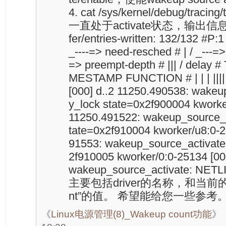
4. cat /sys/kernel/debug/trac
一直处于activate状态，输出信息如下：
fer/entries-written: 132/132 #P:1 #
_----=> need-resched # | / _---=> h
=> preempt-depth # ||| / delay 
MESTAMP FUNCTION # | | | |||| 
[000] d..2 11250.490538: wakeu
y_lock state=0x2f900004 kworke
11250.491522: wakeup_source_ac
tate=0x2f910004 kworker/u8:0-2
91553: wakeup_source_activate:
2f910005 kworker/0:0-25134 [00
wakeup_source_activate: NETL
主要包括driver的名称，和当前的“co
nt”的值。 希望能给您一些参考
《
Linux电源管理(8)_Wakeup count功能
》