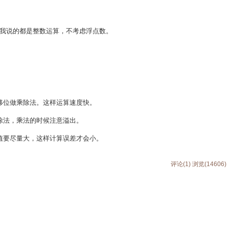
我说的都是整数运算，不考虑浮点数。
移位做乘除法。这样运算速度快。
除法，乘法的时候注意溢出。
值要尽量大，这样计算误差才会小。
评论(1)
浏览(14606)