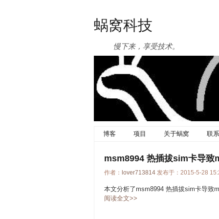
蜗窝科技
慢下来，享受技术。
博客
项目
关于蜗窝
联
msm8994 热插拔sim卡导
作者：
lover713814
发布于：2015-5-28 15:
本文分析了msm8994 热插拔sim卡导
阅读全文>>