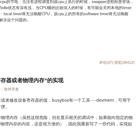
可以控制cpu的节电：当没有进程调度到该cpu上执行的时候，swapper进程粉墨登场，
U的idle状态有深有浅，当CPU睡的比较深入的时候，有可能会关闭本地的timer
l timer将无法唤醒CPU，该cpu上的所有的software timer将无法唤醒
k就是用来解决这个问题的。
评论(37)
浏览(36412)
备寄存器或者物理内存”的实现
类：
软件开发
修改设备寄存器的值，busybox有一个工具----devmem，可用于
方便。
作物理内存（虽然这很危险，但在显示相关的调试中，如果能向指定的物
定物理内存的内容，还是很方便的），因此我重新写了一些代码，实现如