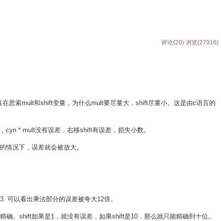
评论(20)
浏览(27916)
索mult和shift变量，为什么mult要尽量大，shift尽量小。这是由c语言的
况下，cyn * mult没有误差，右移shift有误差，损失小数。
不考虑溢出的情况下，误差就会被放大。
* 12 = 3. 可以看出乘法部分的误差被夸大12倍。
的值越精确。shift如果是1，就没有误差，如果shift是10，那么就只能精确到十位。