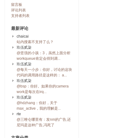
留言板
评论列表
支持者列表
最新评论
chaicai
站内搜索不支持了么？
玖伍贰柒
@坚强的小孩：3，虽然上面分析
workqueue肯定会得到调...
玖伍贰柒
@每天一小步：你好，讨论的这块
代码的调用路径是这样的： a...
玖伍贰柒
@bsp：你好。如果你的camera
work是每次在irq...
玖伍贰柒
@hdzhang：你好，关于
max_active，我的理解是...
rte
@三唑仑哪里有：发nm的广告,还
尼玛是这种广告,冯死了
文章分类