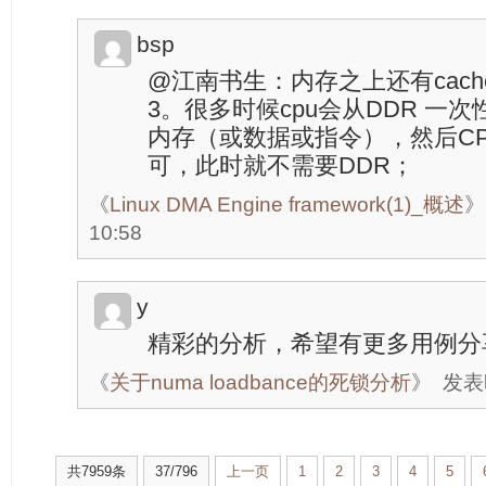
bsp
@江南书生：内存之上还有cache，c
3。很多时候cpu会从DDR 一次性lo
内存（或数据或指令），然后CPU
可，此时就不需要DDR；
《
Linux DMA Engine framework(1)_概述
》
10:58
y
精彩的分析，希望有更多用例分
《
关于numa loadbance的死锁分析
》
发表时
共7959条
37/796
上一页
1
2
3
4
5