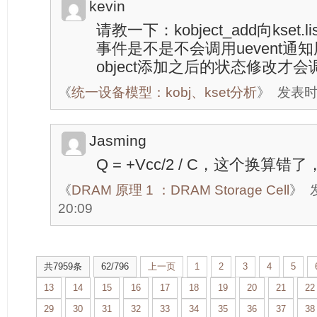
kevin
请教一下：kobject_add向kset.li
事件是不是不会调用uevent通知
object添加之后的状态修改才会调用
《
统一设备模型：kobj、kset分析
》
发表时间
Jasming
Q = +Vcc/2 / C，这个换算错了，
《
DRAM 原理 1 ：DRAM Storage Cell
》
20:09
共7959条
62/796
上一页
1
2
3
4
5
13
14
15
16
17
18
19
20
21
22
29
30
31
32
33
34
35
36
37
38