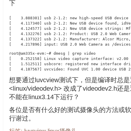
下
[    3.888301] usb 2-1.2: new high-speed USB device 
[    4.117340] usb 2-1.2: New USB device found, idVe
[    4.124577] usb 2-1.2: New USB device strings: Mf
[    4.132276] usb 2-1.2: Product: USB 2.0 Web Camera
[    4.137322] usb 2-1.2: Manufacturer: Alcor Micro, 
[    4.217896] input: USB 2.0 Web Camera as /devices
root@am335x-evm:~# dmesg | grep video

[    0.252158] Linux video capture interface: v2.00

[    1.512511] usbcore: registered new interface dri
[    4.187567] uvcvideo: Found UVC 1.00 device USB 2
想要通过luvcview测试下，但是编译时总是通
<linux/videodev.h> 改成了videodev2
不能在linux3.14下运行？
各位是否有什么好的测试摄像头的方法或
行谢过。