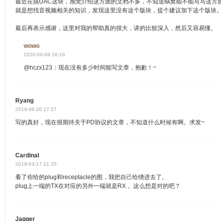
最近在搞UAC这块，感觉介绍这方面的文档不多，不知道蜗窝能不能写写这方
就是想找音视频相关的知识，发现这里没有这个版块，提个建议加下这个版块
最后再表示感谢，这里对我的帮助真的很大，讲的比较深入，然后又容易懂。
wowo
2020-06-06 16:18
@hczx123：现在没有多少时间能写文章，抱歉！~
Ryang
2019-06-20 17:27
写的真好，现在很期待关于PD协议的文章，不知道什么时候有啊。求发~
Cardinal
2019-03-17 21:35
看了你给的plug和receptacle的图，我把自己给绕进去了。
plug上一端的TX在对应的另外一端就是RX， 这么想是对的吧？
Jagger