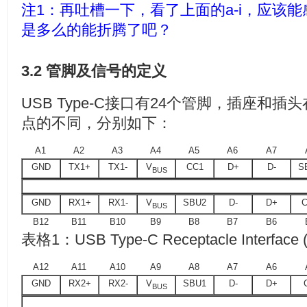
注1：再吐槽一下，看了上面的a-i，应该
是多么的能折腾了吧？
3.2 管脚及信号的定义
USB Type-C接口有24个管脚，插座和
点的不同，分别如下：
A1
A2
A3
A4
A5
A6
A7
GND
TX1+
TX1-
V
CC1
D+
D-
S
BUS
GND
RX1+
RX1-
V
SBU2
D-
D+
C
BUS
B12
B11
B10
B9
B8
B7
B6
表格1：USB Type-C Receptacle Interface (
A12
A11
A10
A9
A8
A7
A6
GND
RX2+
RX2-
V
SBU1
D-
D+
BUS