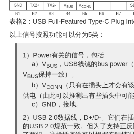
GND
TX2+
TX2-
V
V
S
BUS
CONN
B1
B2
B3
B4
B5
B6
B7
表格2：USB Full-Featured Type-C Plug Inter
以上信号按照功能可以分为5类：
1）Power有关的信号，包括
a）V
，USB线缆的bus pow
BUS
V
保持一致）。
BUS
b）V
（只有在插头上才会有
CONN
供电（由此可以推测出有些插头中可
c）GND，接地。
2）USB 2.0数据线，D+/D-。它
的USB 2.0规范一致。但为了支持