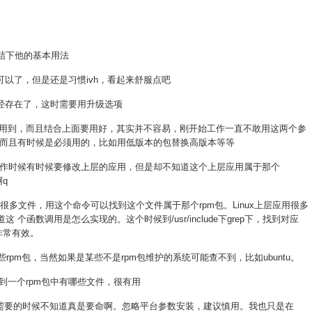
总结下他的基本用法
参数就可以了，但是还是习惯ivh，看起来舒服点吧
包已经存在了，这时需要用升级选项
个参数平时都会用到，而且结合上面要用好，其实并不容易，刚开始工作一直不敢用这两个参
而且有时候是必须用的，比如用低版本的包替换高版本等等
的信息，工作时候有时候要修改上层的应用，但是却不知道这个上层应用属于那个
啊q
统中产生很多文件，用这个命令可以找到这个文件属于那个rpm包。Linux上层应用很多
 个函数调用是怎么实现的。这个时候到/usr/include下grep下，找到对应
数，非常有效。
装了哪些rpm包，当然如果是某些不是rpm包维护的系统可能查不到，比如ubuntu。
以看到一个rpm包中有哪些文件，很有用
常用，但是需要的时候不知道真是要命啊。忽略平台参数安装，建议慎用。我也只是在