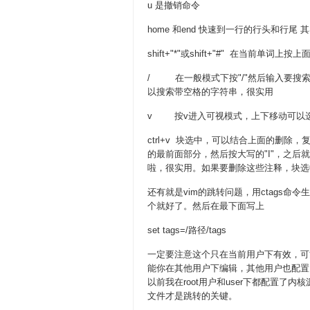
u 是撤销命令
home 和end 快速到一行的行头和行尾
shift+"*"或shift+"#" 在当
/ 在一般模式下按"/"然后输入要搜
以搜索带空格的字符串，很实用
v 按v进入可视模式，上下移动可以选中
ctrl+v 块选中，可以结合上面的删
的最前面部分，然后按大写的"I"，之后就
啦，很实用。如果要删除这些注释，块选中
还有就是vim的跳转问题，用ctags命令
个就好了。然后在最下面写上
set tags=/路径/tags
一定要注意这个只在当前用户下有效，可
能你在其他用户下编辑，其他用户也配置
以前我在root用户和user下都配置
文件才是跳转的关键。