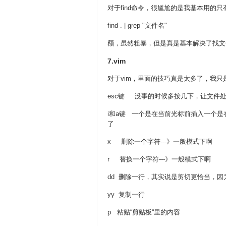
对于find命令，很尴尬的是我基本用的
find . | grep "文件名"
额，虽然粗暴，但是真是基本解决了找文
7.vim
对于vim，里面的技巧真是太多了，我
esc键 没事的时候多按几下，让文件处
i和a键 一个是在当前光标前插入一个
了
x 删除一个字符---》一般模式下啊
r 替换一个字符---》一般模式下啊
dd 删除一行，其实说是剪切更恰当，因
yy 复制一行
p 粘贴“剪贴板“里的内容