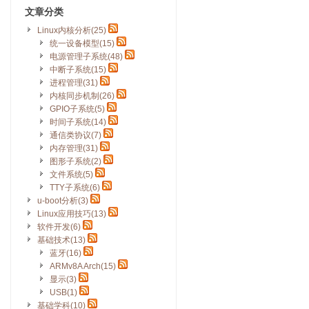
文章分类
Linux内核分析(25)
统一设备模型(15)
电源管理子系统(48)
中断子系统(15)
进程管理(31)
内核同步机制(26)
GPIO子系统(5)
时间子系统(14)
通信类协议(7)
内存管理(31)
图形子系统(2)
文件系统(5)
TTY子系统(6)
u-boot分析(3)
Linux应用技巧(13)
软件开发(6)
基础技术(13)
蓝牙(16)
ARMv8A Arch(15)
显示(3)
USB(1)
基础学科(10)