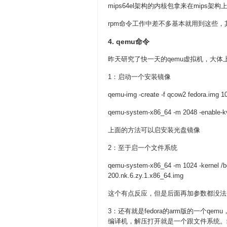
mips64el架构的内核包拿来在mips架
rpm命令工作中差不多基本就用到这些
4. qemu命令
昨天研究了快一天的qemu虚拟机，大
1：启动一个安装镜像
qemu-img -create -f qcow2 fedora.img 1
qemu-system-x86_64 -m 2048 -enable-kv
上面的方法可以启安装光盘镜像
2：至于启一个文件系统
qemu-system-x86_64 -m 1024 -kernel /boo
200.nk.6.zy.1.x86_64.img
这个有点反应，但是后面再加参数都没法
3：还有就是fedora的arm版的一个qe
编译机，解压打开就是一个跟文件系统。结果用