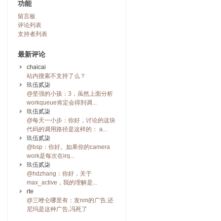
功能
留言板
评论列表
支持者列表
最新评论
chaicai
站内搜索不支持了么？
玖伍贰柒
@坚强的小孩：3，虽然上面分析
workqueue肯定会得到调...
玖伍贰柒
@每天一小步：你好，讨论的这块
代码的调用路径是这样的： a...
玖伍贰柒
@bsp：你好。如果你的camera
work是每次在irq...
玖伍贰柒
@hdzhang：你好，关于
max_active，我的理解是...
rte
@三唑仑哪里有：发nm的广告,还
尼玛是这种广告,冯死了