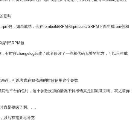
的影响
和src.rpm包，如果成功，会在rpmbuild/RPM和rpmbuild/SRPM下面生成rpm包和
包，不编译SRPM包
出SRPM包，有时候changelog忘改了或者修改了一些和代码无关的地方，可以只生成
想得到源码，可以考虑在缺依赖的时候使用这个参数
交叉编译其他平台的包时，这个参数没加的情况下解报错真是泪流满面啊。我之前弄
时真是要疯了啊。。。
，以后有需要再补充