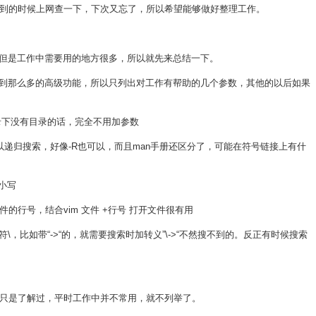
到的时候上网查一下，下次又忘了，所以希望能够做好整理工作。
少，但是工作中需要用的地方很多，所以就先来总结一下。
用不到那么多的高级功能，所以只列出对工作有帮助的几个参数，其他的以后如果
目录下没有目录的话，完全不用加参数
，-r可以递归搜索，好像-R也可以，而且man手册还区分了，可能在符号链接上有什
大小写
在文件的行号，结合vim 文件 +行号 打开文件很有用
\，比如带“->“的，就需要搜索时加转义”\->“不然搜不到的。反正有时候搜索
只是了解过，平时工作中并不常用，就不列举了。