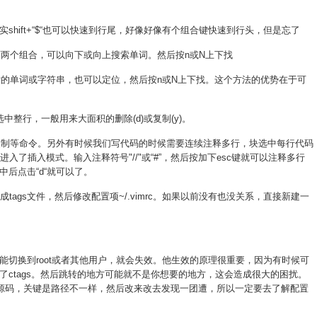
 其实shift+“$“也可以快速到行尾，好像好像有个组合键快速到行头，但是忘了
前单词上按上面两个组合，可以向下或向上搜索单词。然后按n或N上下找
索的单词或字符串，也可以定位，然后按n或N上下找。这个方法的优势在于可
整行，一般用来大面积的删除(d)或复制(y)。
除，复制等命令。另外有时候我们写代码的时候需要连续注释多行，块选中每行代码
进入了插入模式。输入注释符号"//"或“#”，然后按加下esc键就可以注释多行
后点击“d“就可以了。
生成tags文件，然后修改配置项~/.vimrc。如果以前没有也没关系，直接新建一
能切换到root或者其他用户，就会失效。他生效的原理很重要，因为有时候可
了ctags。然后跳转的地方可能就不是你想要的地方，这会造成很大的困扰。
了内核源码，关键是路径不一样，然后改来改去发现一团遭，所以一定要去了解配置