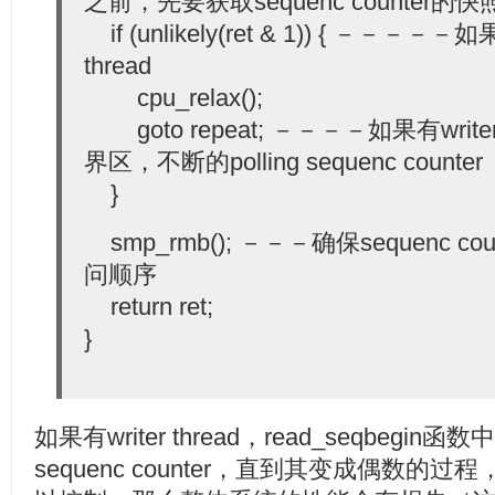
之前，先要获取sequenc counter的快
if (unlikely(ret & 1)) { －－－
thread
cpu_relax();
goto repeat; －－－－如果有wr
界区，不断的polling sequenc counter
}
smp_rmb(); －－－确保sequenc 
问顺序
return ret;
}
如果有writer thread，read_seqbegin函
sequenc counter，直到其变成偶数