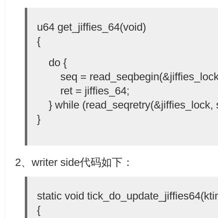
u64 get_jiffies_64(void)
{
do {
seq = read_seqbegin(&jiffies_lock
ret = jiffies_64;
} while (read_seqretry(&jiffies_lock, 
}
2、writer side代码如下：
static void tick_do_update_jiffies64(kt
{