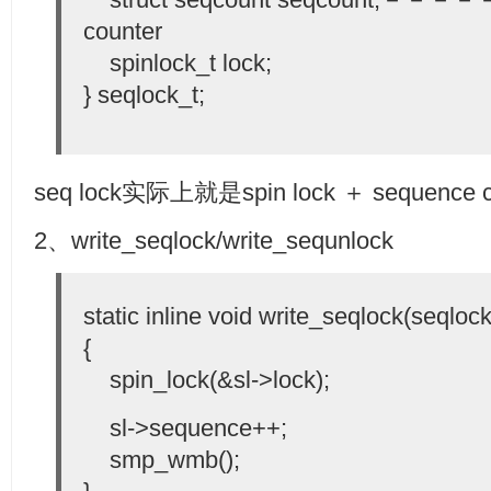
counter
spinlock_t lock;
} seqlock_t;
seq lock实际上就是spin lock ＋ sequence 
2、write_seqlock/write_sequnlock
static inline void write_seqlock(seqlock
{
spin_lock(&sl->lock);
sl->sequence++;
smp_wmb();