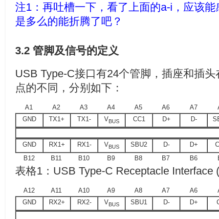
注1：再吐槽一下，看了上面的a-i，应该
是多么的能折腾了吧？
3.2 管脚及信号的定义
USB Type-C接口有24个管脚，插座和
点的不同，分别如下：
A1
A2
A3
A4
A5
A6
A7
GND
TX1+
TX1-
V
CC1
D+
D-
S
BUS
GND
RX1+
RX1-
V
SBU2
D-
D+
C
BUS
B12
B11
B10
B9
B8
B7
B6
表格1：USB Type-C Receptacle Interface (
A12
A11
A10
A9
A8
A7
A6
GND
RX2+
RX2-
V
SBU1
D-
D+
BUS