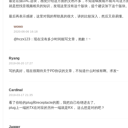
最近在搞UAC这块，感觉介绍这方面的文档不多，不知道蜗窝能不能写写这方
就是想找音视频相关的知识，发现这里没有这个版块，提个建议加下这个版块
最后再表示感谢，这里对我的帮助真的很大，讲的比较深入，然后又容易懂。
wowo
2020-06-06 16:18
@hczx123：现在没有多少时间能写文章，抱歉！~
Ryang
2019-06-20 17:27
写的真好，现在很期待关于PD协议的文章，不知道什么时候有啊。求发~
Cardinal
2019-03-17 21:35
看了你给的plug和receptacle的图，我把自己给绕进去了。
plug上一端的TX在对应的另外一端就是RX， 这么想是对的吧？
Jagger