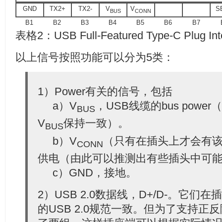
GND
TX2+
TX2-
V
V
S
BUS
CONN
B1
B2
B3
B4
B5
B6
B7
表格2：USB Full-Featured Type-C Plug Inter
以上信号按照功能可以分为5类：
1）Power有关的信号，包括
a）V
，USB线缆的bus pow
BUS
V
保持一致）。
BUS
b）V
（只有在插头上才会有
CONN
供电（由此可以推测出有些插头中可
c）GND，接地。
2）USB 2.0数据线，D+/D-。它
的USB 2.0规范一致。但为了支持