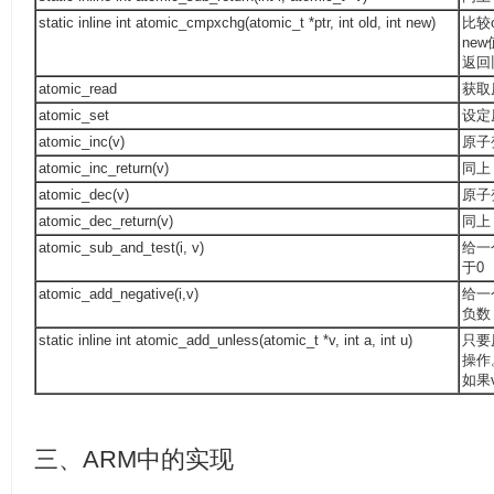
static inline int atomic_cmpxchg(atomic_t *ptr, int old, int new)
比较
ne
返回
atomic_read
获取
atomic_set
设定
atomic_inc(v)
原子
atomic_inc_return(v)
同上
atomic_dec(v)
原子
atomic_dec_return(v)
同上
atomic_sub_and_test(i, v)
给一
于0
atomic_add_negative(i,v)
给一
负数
static inline int atomic_add_unless(atomic_t *v, int a, int u)
只要
操作
如果
三、ARM中的实现