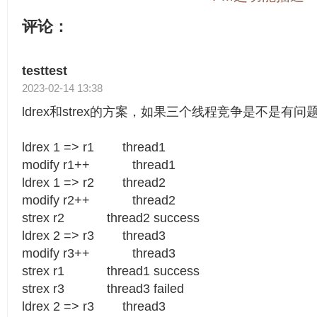
评论：
testtest
2023-02-14 13:38
ldrex和strex的方案，如果三个线程竞争是不是有
ldrex 1 => r1 thread1
modify r1++ thread1
ldrex 1 => r2 thread2
modify r2++ thread2
strex r2 thread2 success
ldrex 2 => r3 thread3
modify r3++ thread3
strex r1 thread1 success
strex r3 thread3 failed
ldrex 2 => r3 thread3