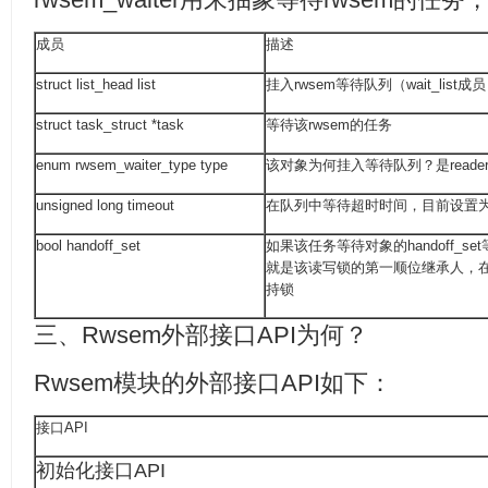
成员
描述
struct list_head list
挂入rwsem等待队列（wait_list
struct task_struct *task
等待该rwsem的任务
enum rwsem_waiter_type type
该对象为何挂入等待队列？是reader还
unsigned long timeout
在队列中等待超时时间，目前设置为
bool handoff_set
如果该任务等待对象的handoff_se
就是该读写锁的第一顺位继承人，
持锁
三、Rwsem外部接口API为何？
Rwsem模块的外部接口API如下：
接口API
初始化接口API