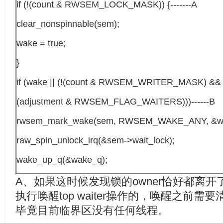
if (!(count & RWSEM_LOCK_MASK)) {-------A
clear_nonspinnable(sem);
wake = true;
}
if (wake || (!(count & RWSEM_WRITER_MASK) &&
(adjustment & RWSEM_FLAG_WAITERS)))------B
rwsem_mark_wake(sem, RWSEM_WAKE_ANY, &wa
raw_spin_unlock_irq(&sem->wait_lock);
wake_up_q(&wake_q);
A、如果这时候发现锁的owner恰好都离
执行唤醒top waiter操作的，唤醒之前
毕竟目前临界区没有任何线程。