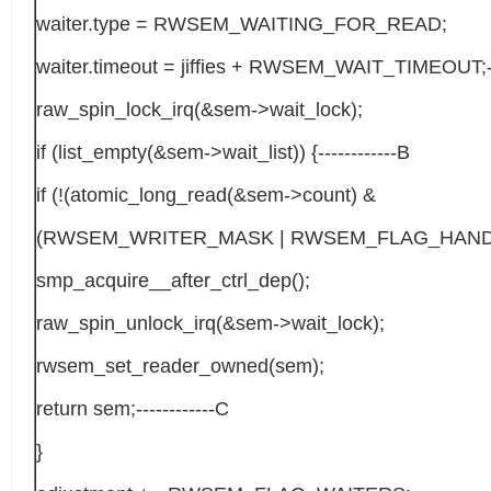
waiter.type = RWSEM_WAITING_FOR_READ;
waiter.timeout = jiffies + RWSEM_WAIT_TIMEOUT;--
raw_spin_lock_irq(&sem->wait_lock);
if (list_empty(&sem->wait_list)) {------------B
if (!(atomic_long_read(&sem->count) &
(RWSEM_WRITER_MASK | RWSEM_FLAG_HANDO
smp_acquire__after_ctrl_dep();
raw_spin_unlock_irq(&sem->wait_lock);
rwsem_set_reader_owned(sem);
return sem;------------C
}