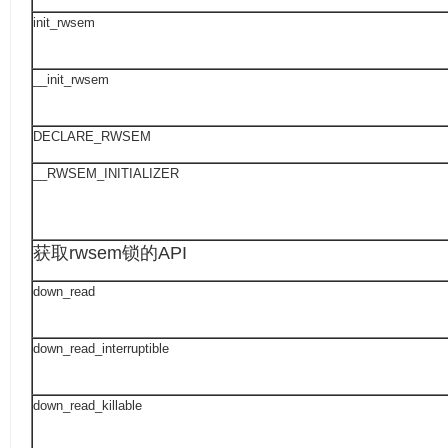
init_rwsem
__init_rwsem
DECLARE_RWSEM
__RWSEM_INITIALIZER
获取rwsem锁的API
down_read
down_read_interruptible
down_read_killable