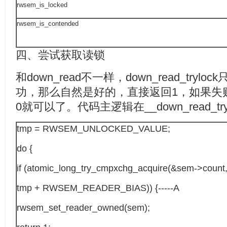
rwsem_is_locked
rwsem_is_contended
四、尝试获取读锁
和down_read不一样，down_read_try
功，那么自然是好的，直接返回1，如果失
0就可以了。代码主逻辑在__down_read_t
tmp = RWSEM_UNLOCKED_VALUE;
do {
if (atomic_long_try_cmpxchg_acquire(&sem->count
tmp + RWSEM_READER_BIAS)) {-----A
rwsem_set_reader_owned(sem);