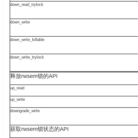
down_read_trylock
down_write
down_write_killable
down_write_trylock
释放rwsem锁的API
up_read
up_write
downgrade_write
获取rwsem锁状态的API