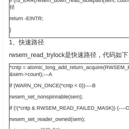
if (IS_ERR(rwsem_down_read_slowpath(sem, count
径
return -EINTR;
}
1、快速路径
rwsem_read_trylock是快速路径，代码如
*cntp = atomic_long_add_return_acquire(RWSE
&sem->count);---A
if (WARN_ON_ONCE(*cntp < 0))----B
rwsem_set_nonspinnable(sem);
if (!(*cntp & RWSEM_READ_FAILED_MASK)) {----
rwsem_set_reader_owned(sem);