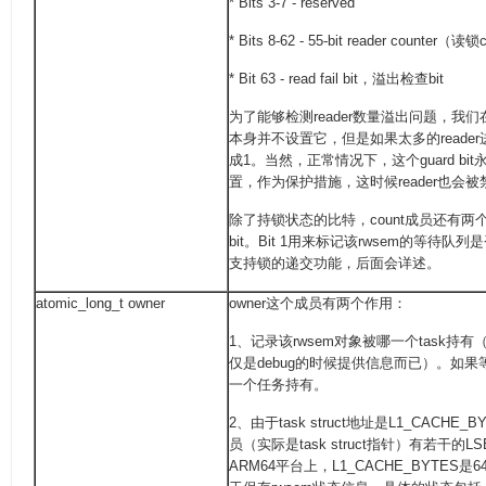
* Bits 3-7 - reserved
* Bits 8-62 - 55-bit reader counter（读
* Bit 63 - read fail bit，溢出检查bit
为了能够检测reader数量溢出问题，我
本身并不设置它，但是如果太多的reader
成1。当然，正常情况下，这个guard b
置，作为保护措施，这时候reader也会
除了持锁状态的比特，count成员还有
bit。Bit 1用来标记该rwsem的等待队列是否
支持锁的递交功能，后面会详述。
atomic_long_t owner
owner这个成员有两个作用：
1、记录该rwsem对象被哪一个task持有（仅w
仅是debug的时候提供信息而已）。如果
一个任务持有。
2、由于task struct地址是L1_CACH
员（实际是task struct指针）有若干
ARM64平台上，L1_CACHE_BYTES是6