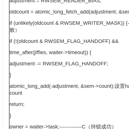
adjustment = RWSEM_READER_BIAS;
oldcount = atomic_long_fetch_add(adjustment, &se
if (unlikely(oldcount & RWSEM_WRITER_MASK)) 
败）
if (!(oldcount & RWSEM_FLAG_HANDOFF) &&
time_after(jiffies, waiter->timeout)) {
adjustment -= RWSEM_FLAG_HANDOFF;
}
atomic_long_add(-adjustment, &sem->count);设
count
return;
}
owner = waiter->task;-------------C（持锁成功）