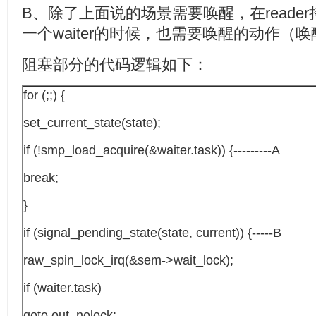
B、除了上面说的场景需要唤醒，在reade
一个waiter的时候，也需要唤醒的动作（
阻塞部分的代码逻辑如下：
for (;;) {
set_current_state(state);
if (!smp_load_acquire(&waiter.task)) {---------A
break;
}
if (signal_pending_state(state, current)) {-----B
raw_spin_lock_irq(&sem->wait_lock);
if (waiter.task)
goto out_nolock;