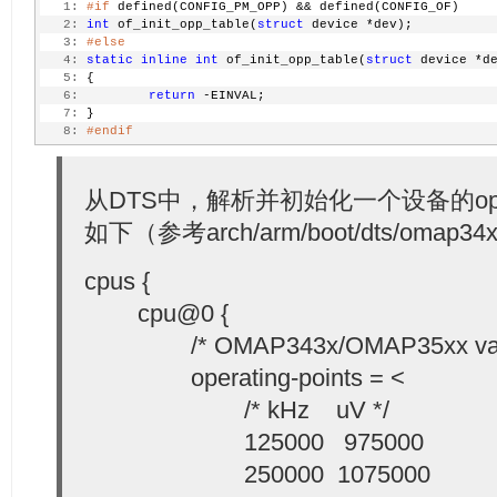
   1:
#if
 defined(CONFIG_PM_OPP) && defined(CONFIG_OF)
   2:
int
 of_init_opp_table(
struct
 device *dev);
   3:
#else
   4:
static
inline
int
 of_init_opp_table(
struct
 device *d
   5:
 {
   6:
return
 -EINVAL;
   7:
 }
   8:
#endif
从DTS中，解析并初始化一个设备的opp 
如下（参考arch/arm/boot/dts/omap34x
cpus {
cpu@0 {
/* OMAP343x/OMAP35xx varian
operating-points = <
/* kHz uV */
125000 975000
250000 1075000