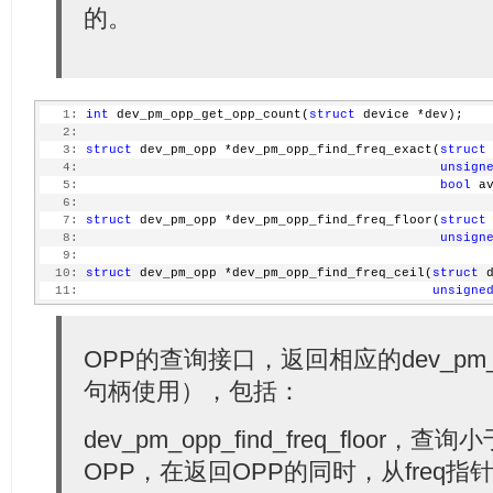
的。
   1:
int
 dev_pm_opp_get_opp_count(
struct
 device *dev);
   2:
   3:
struct
 dev_pm_opp *dev_pm_opp_find_freq_exact(
struct
   4:
unsign
   5:
bool
 a
   6:
   7:
struct
 dev_pm_opp *dev_pm_opp_find_freq_floor(
struct
   8:
unsign
   9:
  10:
struct
 dev_pm_opp *dev_pm_opp_find_freq_ceil(
struct
 
  11:
unsigne
OPP的查询接口，返回相应的dev_pm
句柄使用），包括：
dev_pm_opp_find_freq_floor，
OPP，在返回OPP的同时，从freq指