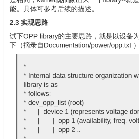
能。具体可参考后续的描述。
2.3 实现思路
试下OPP library的主要思路，就是以设
下（摘录自Documentation/power/opp.txt 
*
* Internal data structure organization 
library is as
* follows:
* dev_opp_list (root)
* |- device 1 (represents voltage do
* | |- opp 1 (availability, freq, vol
* | |- opp 2 ..
* ... ...