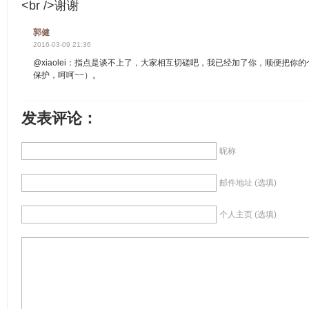
<br />谢谢
郭健
2016-03-09 21:36
@xiaolei：指点是谈不上了，大家相互切磋吧，我已经加了你，顺便把你
保护，呵呵~~）。
发表评论：
昵称
邮件地址 (选填)
个人主页 (选填)