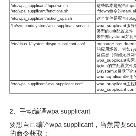
/etc/wpa_supplicant/ifupdown.sh
这些脚本是配合ifupdo
/etc/wpa_supplicant/functions.sh
ifdown命令的manua
/etc/wpa_supplicant/action_wpa.sh
这个文件是配合ifplug
/lib/systemd/system/wpa_supplicant.service
wpa_supplican
类型的unit配置文件（sy
来告知systemd如何来
/etc/dbus-1/system.d/wpa_supplicant.conf
message bus
的应用场景。例如syst
备信息（例如无线网卡u
wpa_supplicant
该bus的主配置文件是/etc
1/system.d目录下的
wpa supplican
/etc/wpa_supplicant/wpa_supplicant.conf
wpa_supplica
wpa_supplicant
2、手动编译wpa supplicant
要想自己编译wpa supplicant，当然需要so
的命令获取：