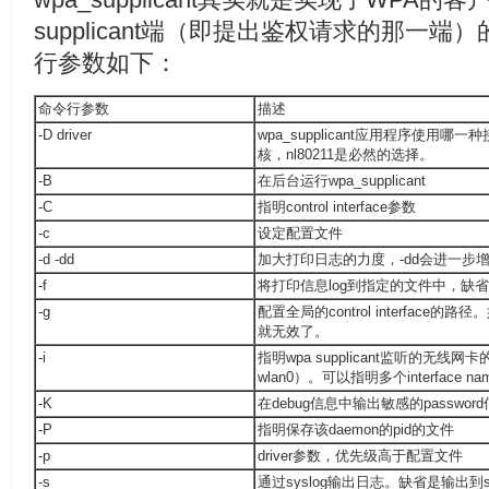
supplicant端（即提出鉴权请求的那一
行参数如下：
命令行参数
描述
-D driver
wpa_supplicant应用程序使用哪一种
核，nl80211是必然的选择。
-B
在后台运行wpa_supplicant
-C
指明control interface参数
-c
设定配置文件
-d -dd
加大打印日志的力度，-dd会进一步
-f
将打印信息log到指定的文件中，缺省lo
-g
配置全局的control interface的
就无效了。
-i
指明wpa supplicant监听的无线
wlan0）。可以指明多个interface 
-K
在debug信息中输出敏感的passwor
-P
指明保存该daemon的pid的文件
-p
driver参数，优先级高于配置文件
-s
通过syslog输出日志。缺省是输出到st