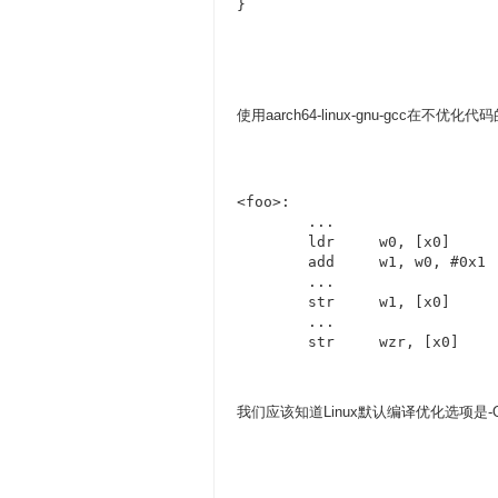
} 
使用aarch64-linux-gnu-gcc在
<foo>:

	...

	ldr	w0, [x0]	// load b to w0

	add	w1, w0, #0x1

	...

	str	w1, [x0]	// a = b + 1

	...

我们应该知道Linux默认编译优化选项