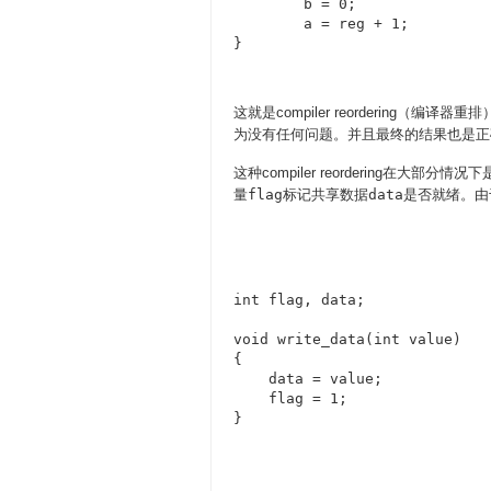
	b = 0;

	a = reg + 1;

}
这就是compiler reordering（编
为没有任何问题。并且最终的结果也是正确的（a
这种compiler reordering
量
flag
标记共享数据
data
是否就绪。由于
int flag, data;

void write_data(int value)

{

    data = value;

    flag = 1;

} 