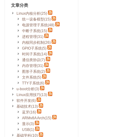
文章分类
Linux内核分析(25)
统一设备模型(15)
电源管理子系统(48)
中断子系统(15)
进程管理(31)
内核同步机制(26)
GPIO子系统(5)
时间子系统(14)
通信类协议(7)
内存管理(31)
图形子系统(2)
文件系统(5)
TTY子系统(6)
u-boot分析(3)
Linux应用技巧(13)
软件开发(6)
基础技术(13)
蓝牙(16)
ARMv8A Arch(15)
显示(3)
USB(1)
基础学科(10)