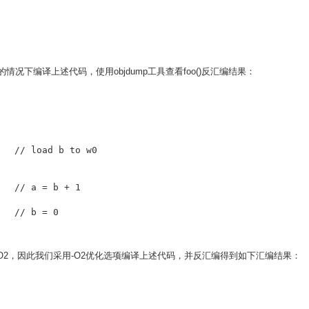
不优化代码的情况下编译上述代码，使用objdump工具查看foo()反汇编结果：
	str	wzr, [x0]	// b = 0
是-O2，因此我们采用-O2优化选项编译上述代码，并反汇编得到如下汇编结果：