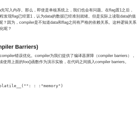
比data先写入内存。那么，即使是单核系统上，我们也会有问题。在flag置1之后，
程发现flag已经置1，认为data的数据已经准别就绪。但是实际上读取data的值
作呢？因为，compiler是不知道data和flag之间有严格的依赖关系。这种逻辑关系
化呢？
ler Barriers)
er错误优化。compiler为我们提供了编译器屏障（compiler barriers），
继续使用上面的foo()函数作为演示实验，在代码之间插入compiler barriers。
olatile__("": : :"memory")
