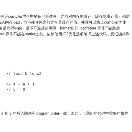
屏障，作用是告诉compiler内存中的值已经改变，之前对内存的缓存（缓存到寄存器）都需
重新从内存load，而不能使用之前寄存器缓存的值。并且可以防止compiler优化
()就像是代码中的一道不可逾越的屏障，barrier前的 load/store 操作不能跑到
oad/store 操作不能在barrier之前。依然使用-O2优化选项编译上述代码，反汇编得到
s之后，a 和 b 的写入顺序和program order一致。因此，当我们的代码中需要严格的
。