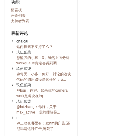
功能
留言板
评论列表
支持者列表
最新评论
chaicai
站内搜索不支持了么？
玖伍贰柒
@坚强的小孩：3，虽然上面分析
workqueue肯定会得到调...
玖伍贰柒
@每天一小步：你好，讨论的这块
代码的调用路径是这样的： a...
玖伍贰柒
@bsp：你好。如果你的camera
work是每次在irq...
玖伍贰柒
@hdzhang：你好，关于
max_active，我的理解是...
rte
@三唑仑哪里有：发nm的广告,还
尼玛是这种广告,冯死了