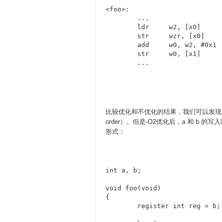
<foo>:

	...

	ldr	w2, [x0]	// load b to w2

	str	wzr, [x0]	// b = 0

	add	w0, w2, #0x1

	str	w0, [x1]	// a = b + 1

	... 
比较优化和不优化的结果，我们可以发现。在
order）。但是-O2优化后，a 和 b 的
形式：
int a, b;

void foo(void)

{

	register int reg = b;
