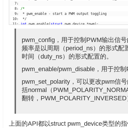
  8: 
 11: 
int
 pwm_enable(
struct
 13: 
pwm_config，用于控制PWM输出
频率是以周期（period_ns）的形
 16: 
void
 pwm_disable(
struct
时间（duty_ns）的形式配置的。
 18: 
pwm_enable/pwm_disable，
 21: 
int
 pwm_set_polarity(
struct
 pwm_device *pwm, 
enum
 pwm
pwm_set_polarity，可以更改p
括normal（PWM_POLARITY_NORM
翻转，PWM_POLARITY_INVERS
上面的API都以struct pwm_device