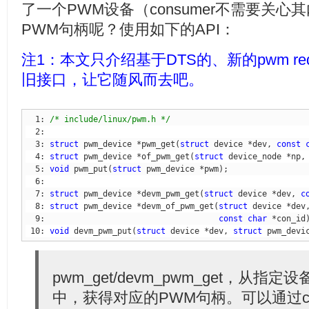
了一个PWM设备（consumer不需要关
PWM句柄呢？使用如下的API：
注1：本文只介绍基于DTS的、新的pwm re
旧接口，让它随风而去吧。
  1: 
/* include/linux/pwm.h */
  3: 
struct
 pwm_device *pwm_get(
struct
 device *dev, 
const
  4: 
struct
 pwm_device *of_pwm_get(
struct
 device_node *np,
  5: 
void
 pwm_put(
struct
  7: 
struct
 pwm_device *devm_pwm_get(
struct
 device *dev, 
c
  8: 
struct
 pwm_device *devm_of_pwm_get(
struct
 device *dev
  9:                                    
const
char
 10: 
void
 devm_pwm_put(
struct
 device *dev, 
struct
 pwm_devi
pwm_get/devm_pwm_get，从指定
中，获得对应的PWM句柄。可以通过co