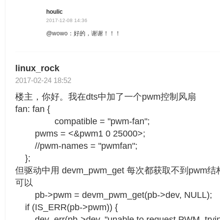
houlic
2017-12-08 14:36
@wowo：好的，谢谢！！！
linux_rock
2017-02-24 18:52
楼主，你好。我在dts中加了一个pwm控制风扇
fan: fan {
compatible = "pwm-fan";
pwms = <&pwm1 0 25000>;
//pwm-names = "pwmfan";
};
但驱动中用 devm_pwm_get 每次都获取不到pw
可以
pb->pwm = devm_pwm_get(pb->dev, NULL);
if (IS_ERR(pb->pwm)) {
dev_err(pb->dev, "unable to request PWM, trying