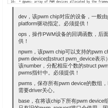
dev，该pwm chip对应的设备，一般由pw
 14: 
struct
platform驱动指定。必须提供！
 15:         
struct
 16:         
struct
 17:         
const
struct
ops，操作PWM设备的回调函数，后
 18:         
int
供！
 19:         
unsigned
int
 21:         
struct
npwm，该pwm chip可以支持的pwm 
pwm device由struct pwm_devic
 23:         
struct
 pwm_device *     (*of_xlate)(
struct
 24:                                             
const
str
该number，分配相应个数的struct pw
 25:         
unsigned
int
pwms指针中。必须提供！
 27: };
pwms，保存所有pwm device的数组
需要driver关心。
base，在将该chip下所有pwm device组
只有旧的pwm_request接口会使用