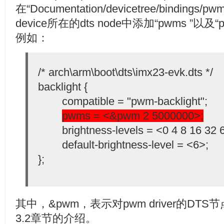
在“Documentation/devicetree/bindi
device所在的dts node中添加“pwms ”以及
例如：
/* arch\arm\boot\dts\imx23-evk.dts */
backlight {
compatible = "pwm-backlight";
pwms = <&pwm 2 5000000>;
brightness-levels = <0 4 8 16 32 6
default-brightness-level = <6>;
};
其中，&pwm，表示对pwm driver的D
3.2章节的介绍。