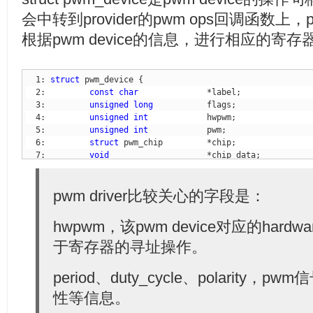
会中转到provider的pwm ops回调函数上，pro
根据pwm device的信息，进行相应的寄
  1: 
struct
  2:         
const
char
  3:         
unsigned
long
  4:         
unsigned
int
  5:         
unsigned
int
  6:         
struct
  7:         
void
  9:         
unsigned
int
            period;         
/* in
pwm driver比较关心的字段是：
 10:         
unsigned
int
            duty_cycle;     
/* in
 11:         
enum
 12: };
hwpwm，该pwm device对应的hardwa
于寄存器的寻址操作。
period、duty_cycle、polarit
性等信息。