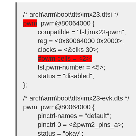
/* arch\arm\boot\dts\imx23.dtsi */
pwm
: pwm@80064000 {
compatible = "fsl,imx23-pwm";
reg = <0x80064000 0x2000>;
clocks = <&clks 30>;
#pwm-cells = <2>;
fsl,pwm-number = <5>;
status = "disabled";
};
/* arch\arm\boot\dts\imx23-evk.dts */
pwm: pwm@80064000 {
pinctrl-names = "default";
pinctrl-0 = <&pwm2_pins_a>;
status = "okay";