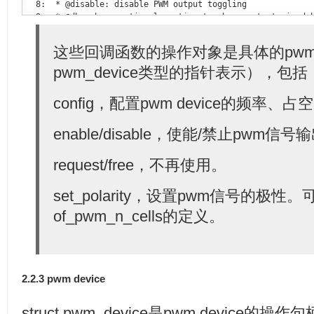
这些回调函数的操作对象是具体的pwm dev
 12: 
struct
 13:         
int
                     (*request)(
struct
pwm_device类型的指针表示），包括
 14:                                            
struct
 15:         
void
                    (*
free
)(
struct
config，配置pwm device的频率
 16:                                         
struct
 17:         
int
                     (*config)(
struct
 18:                                           
enable/disable，使能/禁止pwm
struct
 19:                                           
int
 duty_ns
 20:         
int
                     (*set_polarity)(
struc
request/free，不再使用。
 21:                                           
struct
 22:                                           
enum
set_polarity，设置pwm信号的极
 23:         
int
                     (*enable)(
struct
 24:                                           
struct
of_pwm_n_cells的定义。
 25:         
void
                    (*disable)(
struct
 26:                                            
struct
 28:         
void
                    (*dbg_show)(
struct
 29:                                             
struct
2.2.3 pwm device
 31:         
struct
 32: };
struct pwm_device是pwm device的操