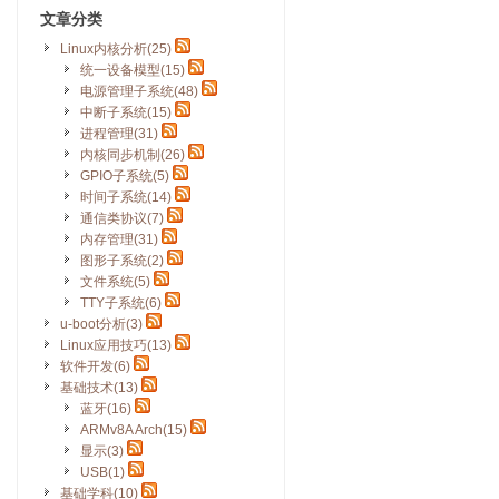
文章分类
Linux内核分析(25)
统一设备模型(15)
电源管理子系统(48)
中断子系统(15)
进程管理(31)
内核同步机制(26)
GPIO子系统(5)
时间子系统(14)
通信类协议(7)
内存管理(31)
图形子系统(2)
文件系统(5)
TTY子系统(6)
u-boot分析(3)
Linux应用技巧(13)
软件开发(6)
基础技术(13)
蓝牙(16)
ARMv8A Arch(15)
显示(3)
USB(1)
基础学科(10)