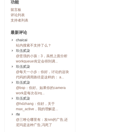
功能
留言板
评论列表
支持者列表
最新评论
chaicai
站内搜索不支持了么？
玖伍贰柒
@坚强的小孩：3，虽然上面分析
workqueue肯定会得到调...
玖伍贰柒
@每天一小步：你好，讨论的这块
代码的调用路径是这样的： a...
玖伍贰柒
@bsp：你好。如果你的camera
work是每次在irq...
玖伍贰柒
@hdzhang：你好，关于
max_active，我的理解是...
rte
@三唑仑哪里有：发nm的广告,还
尼玛是这种广告,冯死了