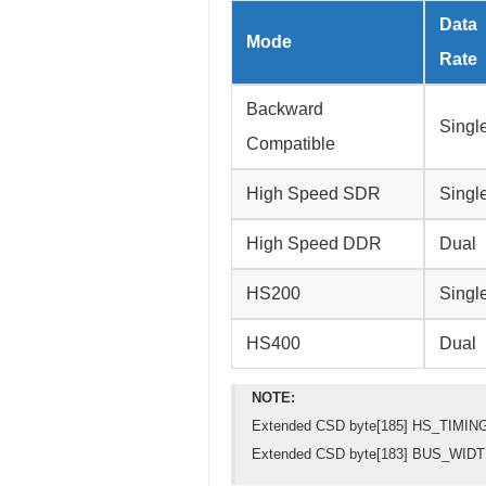
Data
Mode
Rate
Backward
Singl
Compatible
High Speed SDR
Singl
High Speed DDR
Dual
HS200
Singl
HS400
Dual
NOTE:
Extended CSD byte[185] HS
Extended CSD byte[183] BUS